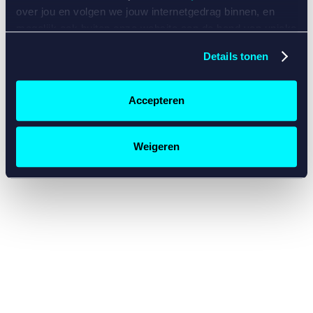
console for more information)
.
over jou en volgen we jouw internetgedrag binnen, en
mogelijk ook buiten onze website aan de hand van unieke
identificatoren, zoals je IP-adres, je Betcity-account
Details tonen
nummer, informatie over je browser, je apparaat of je
besturingssysteem. Wij bouwen zo jouw persoonlijke
profiel op. Hiermee passen wij onze website en
Accepteren
communicatie aan op jouw voorkeuren. Ook kunnen we
zo gerichte advertenties laten zien op basis van jouw
recente internetgedrag. Specifiek gebruiken wij en onze
Weigeren
partners de data voor de volgende doeleinden:
Advertentie- en contentmeting, inzichten in het publiek
en in productontwikkeling;
Gepersonaliseerde content;
Gepersonaliseerde advertenties;
Sociale media functionaliteit.
Lees hierover meer in
ons
cookiebeleid
en
privacybeleid
.