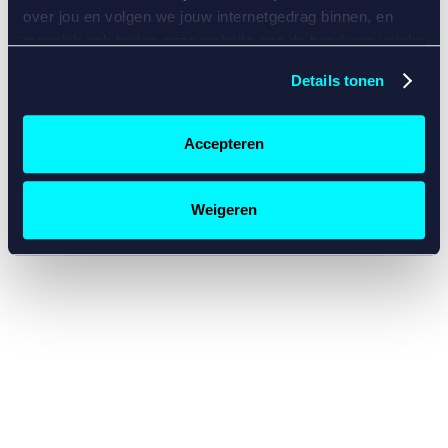
console for more information)
.
over jou en volgen we jouw internetgedrag binnen, en
mogelijk ook buiten onze website aan de hand van unieke
identificatoren, zoals je IP-adres, je Betcity-account
Details tonen
nummer, informatie over je browser, je apparaat of je
besturingssysteem. Wij bouwen zo jouw persoonlijke
profiel op. Hiermee passen wij onze website en
Accepteren
communicatie aan op jouw voorkeuren. Ook kunnen we
zo gerichte advertenties laten zien op basis van jouw
recente internetgedrag. Specifiek gebruiken wij en onze
Weigeren
partners de data voor de volgende doeleinden:
Advertentie- en contentmeting, inzichten in het publiek
en in productontwikkeling;
Gepersonaliseerde content;
Gepersonaliseerde advertenties;
Sociale media functionaliteit.
Lees hierover meer in
ons
cookiebeleid
en
privacybeleid
.