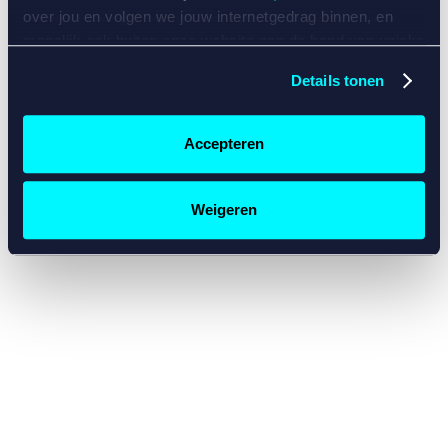
console for more information)
.
over jou en volgen we jouw internetgedrag binnen, en
mogelijk ook buiten onze website aan de hand van unieke
identificatoren, zoals je IP-adres, je Betcity-account
Details tonen
nummer, informatie over je browser, je apparaat of je
besturingssysteem. Wij bouwen zo jouw persoonlijke
profiel op. Hiermee passen wij onze website en
Accepteren
communicatie aan op jouw voorkeuren. Ook kunnen we
zo gerichte advertenties laten zien op basis van jouw
recente internetgedrag. Specifiek gebruiken wij en onze
Weigeren
partners de data voor de volgende doeleinden:
Advertentie- en contentmeting, inzichten in het publiek
en in productontwikkeling;
Gepersonaliseerde content;
Gepersonaliseerde advertenties;
Sociale media functionaliteit.
Lees hierover meer in
ons
cookiebeleid
en
privacybeleid
.