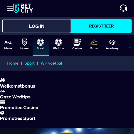
LOG IN
REGISTREER
Menu
Home
Sport
Wedtips
Casino
Extra
Academy
Form
Home
|
Sport
|
WK voetbal