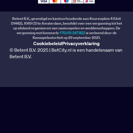
Betent B.V., gevestigd en kantoorhoudende aan Keurenplein 4 (Unit
D1442), 1069 CD te Amsterdam, beschikt over een vergunning tot het
op afstand organiseren van casinospelen en weddenschappen. De
vergunning met kenmerk:
1712/01.247.822
is verleend door de
Kansspelautoriteit op 29 september 2021.
Cookiebeleid
Privacyverklaring
© Betent B.V. 2025 | BetCity.nl is een handelsnaam van
Betent B.V.