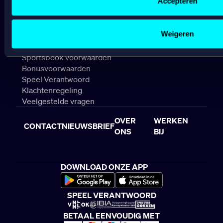
Accepteren
Gepersonaliseerde advertenties;
SPELEN
Sociale media functionaliteit.
Lees hierover meer in ons
cookiebeleid
en
privacybeleid
.
Weigeren
Algemene voorwaarden
Sportsbook voorwaarden
Bonusvoorwaarden
Speel Verantwoord
Klachtenregeling
Veelgestelde vragen
OVER
WERKEN
CONTACT
NIEUWSBRIEF
ONS
BIJ
DOWNLOAD ONZE APP
SPEEL VERANTWOORD
BETAAL EENVOUDIG MET