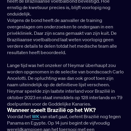
heeft de Braziliaanse voetbalbond bevestigd. Hoe
ernstig de kwetsuur precies is, blijft voorlopig nog
onduidelijk.
Volgens de bond heeft de aanvaller de training
overgeslagen om onderzoeken te ondergaan in een
privékliniek. Daar zijn scans gemaakt van zijn kuit. De
Braziliaanse voetbalbond laat weten voorlopig geen
verdere details te delen totdat het medische team alle
resultaten heeft beoordeeld.
Lange tijd was het onzeker of Neymar überhaupt zou
worden opgenomen in de selectie van bondscoach Carlo
Ancelotti. De opluchting was dan ook groot toen zijn
naam uiteindelijk op de definitieve lijst verscheen.
Neymar speelde zijn laatste interland voor Brazilië in
oktober 2023 en staat inmiddels op 128 interlands en 79
doelpunten voor de Goddelijke Kanaries.
Wanneer speelt Brazilië op het WK?
Voordat het
WK
van start gaat, oefent Brazilië nog tegen
Panama en Egypte. Op 14 juni begint de vijfvoudig
wereldkampioen aan het toernooi met een