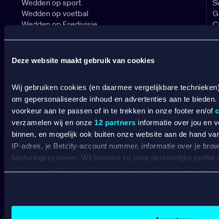
Wedden op sport
S
Wedden op voetbal
G
Wedden op Eredivisie
C
Wedden op Ajax
L
Wedden op PSV
B
Wedden op Feyenoord
B
Deze website maakt gebruik van cookies
CASINO
Wij gebruiken cookies (en daarmee vergelijkbare technieken
om gepersonaliseerde inhoud en advertenties aan te bieden.
Online casino
voorkeur aan te passen of in te trekken in onze footer en/of
c
Online gokken
verzamelen wij en onze
12 partners
informatie over jou en 
Live casino
C
binnen, en mogelijk ook buiten onze website aan de hand van 
Live roulette
C
IP-adres, je Betcity-account nummer, informatie over je brows
Live blackjack
C
besturingssysteem. Wij bouwen zo jouw persoonlijke profiel
Gokkasten
V
website en communicatie aan op jouw voorkeuren. Ook kunne
B
laten zien op basis van jouw recente internetgedrag. Specifi
A
de data voor de volgende doeleinden:
Advertentie- en contentmeting, inzichten in het publiek en
BETROUWBAAR
Gepersonaliseerde content;