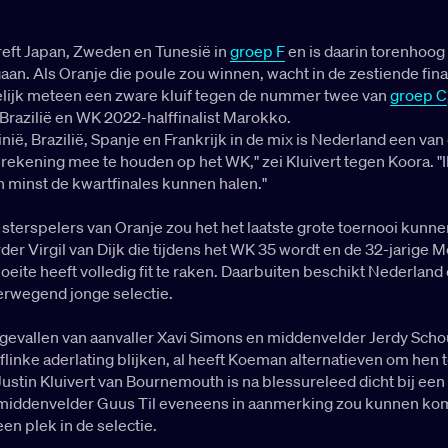
reft Japan, Zweden en Tunesië in
groep F
en is daarin torenhoog 
aan. Als Oranje die poule zou winnen, wacht in de zestiende fina
lijk meteen een zware kluif tegen de nummer twee van
groep C
Brazilië en WK 2022-halffinalist Marokko.
nië, Brazilië, Spanje en Frankrijk in de mix is Nederland een van
rekening mee te houden op het WK," zei Kluivert tegen Koora. "
jn minst de kwartfinales kunnen halen."
sterspelers van Oranje zou het het laatste grote toernooi kunnen
er Virgil van Dijk die tijdens het WK 35 wordt en de 32-jarige
eite heeft volledig fit te raken. Daarbuiten beschikt Nederland
erwegend jonge selectie.
gevallen van aanvaller Xavi Simons en middenvelder Jerdy Sch
linke aderlating blijken, al heeft Koeman alternatieven om hen 
ustin Kluivert van Bournemouth is na blessureleed dicht bij een
-middenvelder Guus Til eveneens in aanmerking zou kunnen ko
een plek in de selectie.