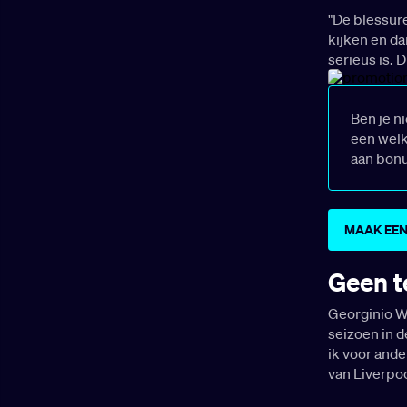
"De blessure
kijken en da
serieus is. D
Ben je n
een welk
aan bon
MAAK EEN
Geen t
Georginio Wi
seizoen in d
ik voor and
van Liverpoo