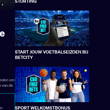
STORTING
te
START JOUW VOETBALSEIZOEN BIJ
BETCITY
reden om
n van de
an
SPORT WELKOMSTBONUS