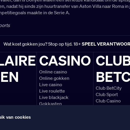
n, nadat hij sinds zijn huurtransfer van Aston Villa naar Roma in j
petitiegoals maakte in de Serie A.
ports
Wat kost gokken jou? Stop op tijd. 18+
SPEEL VERANTWOO
LAIRE
CASINO
CLU
LEN
BETC
Online casino
Online gokken
Live casino
Club BetCity
Live roulette
Club Sport
Live blackjack
Club Casino
Gokkasten
Voetbal voorbe
Blackjack spelre
ik van cookies
Alles over de Ere