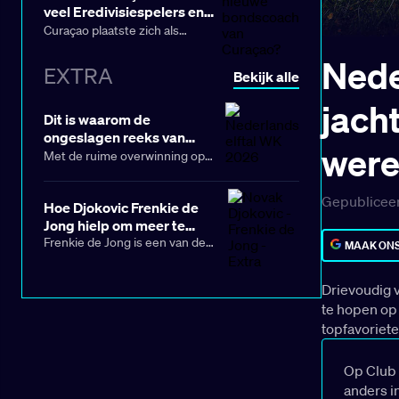
zien zijn op het WK 2026
veel Eredivisiespelers en
in de Verenigde Staten,
bekenden
Curaçao plaatste zich als
Mexico en Canada.
kleinste land ooit voor het WK
Nede
2026. De nationale ploeg wist
EXTRA
Bekijk alle
zich knap te kwalificeren voor
jach
het eindtoernooi en liet zien dat
Dit is waarom de
het als kleine voetbalnatie grote
ongeslagen reeks van
stappen heeft gezet. Daarmee
were
Oranje het echte probleem
Met de ruime overwinning op
maakt
Curaçao
zijn debuut op
overschaduwt
Litouwen (4-0) op deed Oranje
het wereldtoneel en is het een
wat werd verwacht in de
Gepubliceer
ploeg om in de gaten te
Hoe Djokovic Frenkie de
kwalificatiereeks en sloot het
Jong hielp om meer te
houden.
Groep G als koploper af,
spelen voor Barcelona en
Frenkie de Jong is een van de
MAAK ONS
waardoor het zich zonder
belangrijkste namen op het
Oranje
problemen rechtstreeks
middenveld van Barcelona. De
Drievoudig v
28-jarige speler heeft zijn
plaatste voor het
contract bij de Catalaanse club
te hopen op 
wereldkampioenschap voetbal
onlangs verlengd tot 2029 en, als
topfavoriet
2026.
het aan hem ligt, blijft hij nog vele
jaren voetballen.
Op Club 
anders i