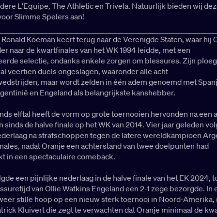
dere L'Equipe, The Athletic en Trivela. Natuurlijk bieden wij de
voor Slimme Spelers aan!
Ronald Koeman keert terug naar de Verenigde Staten, waar hij 
er naar de kwartfinales van het WK 1994 leidde, met een
erde selectie, ondanks enkele zorgen om blessures. Zijn ploeg i
al veertien duels ongeslagen, waaronder alle acht
ewedstrijden, maar wordt zelden in één adem genoemd met Spanj
rgentinië en Engeland als belangrijkste kanshebber.
ds elftal heeft de vorm op grote toernooien hervonden na een a
 sinds de halve finale op het WK van 2014. Vier jaar geleden vol
ederlaag na strafschoppen tegen de latere wereldkampioen Arg
inales, nadat Oranje een achterstand van twee doelpunten had
 in een spectaculaire comeback.
de een pijnlijke nederlaag in de halve finale van het EK 2024, 
lessuretijd van Ollie Watkins Engeland een 2-1 zege bezorgde. In 
weer stille hoop op een nieuw sterk toernooi in Noord-Amerika,
trick Kluivert die zegt te verwachten dat Oranje minimaal de kwa