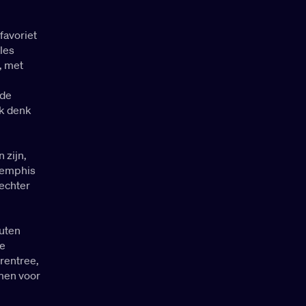
favoriet
les
, met
 de
Ik denk
 zijn,
 Memphis
 echter
outen
te
 rentree,
men voor