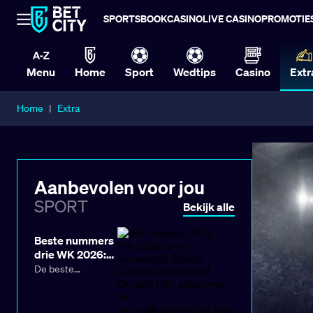
SPORTSBOOK
CASINO
LIVE CASINO
PROMOTIE
Menu
Home
Sport
Wedtips
Casino
Extr
Home
|
Extra
Aanbevolen voor jou
SPORT
Bekijk alle
Beste nummers
drie WK 2026:
deze acht
De beste
landen gaan
nummers drie van
door naar de
het WK 2026 zijn
zestiende