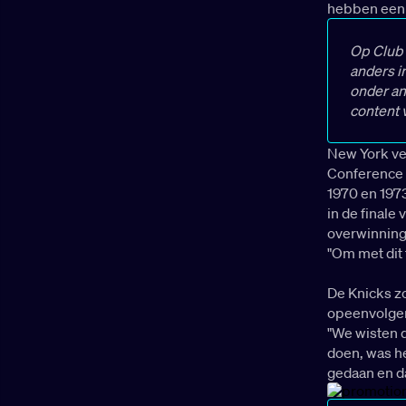
hebben een 
doorgaan.
Op Club 
anders i
onder an
content 
New York ve
Conference e
1970 en 1973
in de finale
overwinning
"Om met dit 
De Knicks z
opeenvolgen
"We wisten d
doen, was he
gedaan en d