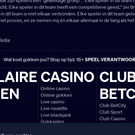
 zijn spelers een "geweldige groep". "Elke speler in dit team 
cht. Elke speler in dit team heeft een competitieve geest," zei B
 in dit team is met elkaar verbonden. Elke speler in dit team gelo
 het proces, en ze nemen mij én elkaar allemaal in de tang als het
edia
Wat kost gokken jou? Stop op tijd. 18+
SPEEL VERANTWOO
LAIRE
CASINO
CLU
LEN
BETC
Online casino
Online gokken
Live casino
Club BetCity
Live roulette
Club Sport
Live blackjack
Club Casino
Gokkasten
Voetbal voorbe
Blackjack spelre