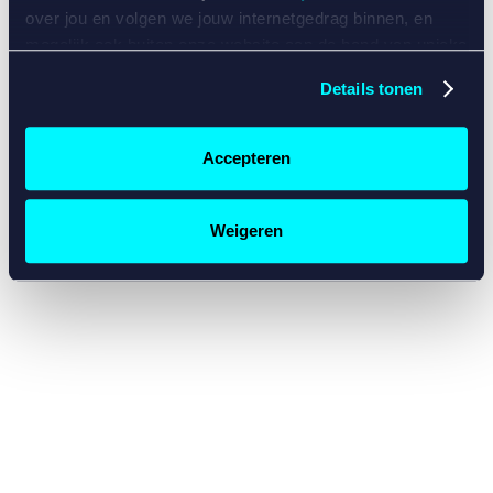
console for more information)
.
over jou en volgen we jouw internetgedrag binnen, en
mogelijk ook buiten onze website aan de hand van unieke
identificatoren, zoals je IP-adres, je Betcity-account
Details tonen
nummer, informatie over je browser, je apparaat of je
besturingssysteem. Wij bouwen zo jouw persoonlijke
profiel op. Hiermee passen wij onze website en
Accepteren
communicatie aan op jouw voorkeuren. Ook kunnen we
zo gerichte advertenties laten zien op basis van jouw
recente internetgedrag. Specifiek gebruiken wij en onze
Weigeren
partners de data voor de volgende doeleinden:
Advertentie- en contentmeting, inzichten in het publiek
en in productontwikkeling;
Gepersonaliseerde content;
Gepersonaliseerde advertenties;
Sociale media functionaliteit.
Lees hierover meer in
ons
cookiebeleid
en
privacybeleid
.