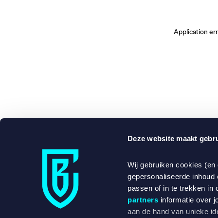
Application er
Deze website maakt gebru
Wij gebruiken cookies (en
gepersonaliseerde inhoud 
passen of in te trekken in 
partners
informatie over j
aan de hand van unieke ide