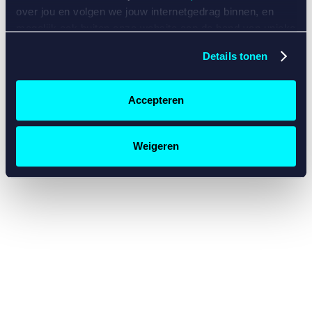
console for more information)
.
over jou en volgen we jouw internetgedrag binnen, en
mogelijk ook buiten onze website aan de hand van unieke
identificatoren, zoals je IP-adres, je Betcity-account
Details tonen
nummer, informatie over je browser, je apparaat of je
besturingssysteem. Wij bouwen zo jouw persoonlijke
profiel op. Hiermee passen wij onze website en
Accepteren
communicatie aan op jouw voorkeuren. Ook kunnen we
zo gerichte advertenties laten zien op basis van jouw
recente internetgedrag. Specifiek gebruiken wij en onze
Weigeren
partners de data voor de volgende doeleinden:
Advertentie- en contentmeting, inzichten in het publiek
en in productontwikkeling;
Gepersonaliseerde content;
Gepersonaliseerde advertenties;
Sociale media functionaliteit.
Lees hierover meer in
ons
cookiebeleid
en
privacybeleid
.