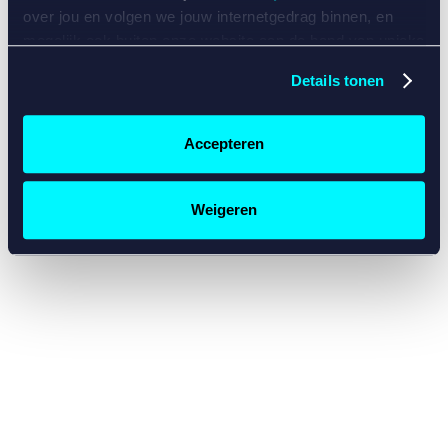
console for more information)
.
over jou en volgen we jouw internetgedrag binnen, en
mogelijk ook buiten onze website aan de hand van unieke
identificatoren, zoals je IP-adres, je Betcity-account
Details tonen
nummer, informatie over je browser, je apparaat of je
besturingssysteem. Wij bouwen zo jouw persoonlijke
profiel op. Hiermee passen wij onze website en
Accepteren
communicatie aan op jouw voorkeuren. Ook kunnen we
zo gerichte advertenties laten zien op basis van jouw
recente internetgedrag. Specifiek gebruiken wij en onze
Weigeren
partners de data voor de volgende doeleinden:
Advertentie- en contentmeting, inzichten in het publiek
en in productontwikkeling;
Gepersonaliseerde content;
Gepersonaliseerde advertenties;
Sociale media functionaliteit.
Lees hierover meer in
ons
cookiebeleid
en
privacybeleid
.