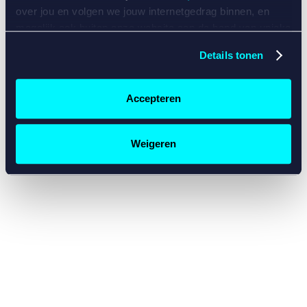
console for more information)
.
over jou en volgen we jouw internetgedrag binnen, en
mogelijk ook buiten onze website aan de hand van unieke
identificatoren, zoals je IP-adres, je Betcity-account
Details tonen
nummer, informatie over je browser, je apparaat of je
besturingssysteem. Wij bouwen zo jouw persoonlijke
profiel op. Hiermee passen wij onze website en
Accepteren
communicatie aan op jouw voorkeuren. Ook kunnen we
zo gerichte advertenties laten zien op basis van jouw
recente internetgedrag. Specifiek gebruiken wij en onze
Weigeren
partners de data voor de volgende doeleinden:
Advertentie- en contentmeting, inzichten in het publiek
en in productontwikkeling;
Gepersonaliseerde content;
Gepersonaliseerde advertenties;
Sociale media functionaliteit.
Lees hierover meer in
ons
cookiebeleid
en
privacybeleid
.