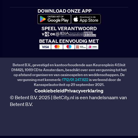
DOWNLOAD ONZE APP
SPEEL VERANTWOORD
BETAAL EENVOUDIG MET
Betent B.V., gevestigd en kantoorhoudende aan Keurenplein 4 (Unit
D1442), 1069 CD te Amsterdam, beschikt over een vergunning tot het
op afstand organiseren van casinospelen en weddenschappen. De
vergunning met kenmerk:
1712/01.247.822
is verleend door de
Kansspelautoriteit op 29 september 2021.
Cookiebeleid
Privacyverklaring
© Betent B.V. 2025 | BetCity.nl is een handelsnaam van
Betent B.V.