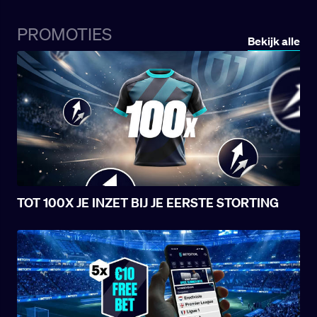
Tijdens het proces van kwalificatie voor het
WK en de vriendschappelijke ontmoetingen
PROMOTIES
viel er veel te zien van het nationale team:
Bekijk alle
gespannen kwalificatiecampagne,
motiverende overwinningen en zelfs
historische nederlagen.
TOT 100X JE INZET BIJ JE EERSTE STORTING