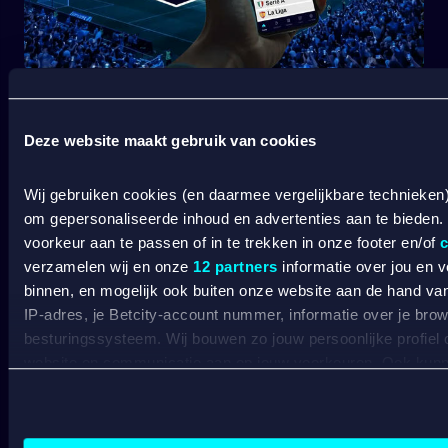
START JOUW VOETBALSEIZOEN BIJ BETCITY
Deze website maakt gebruik van cookies
Wij gebruiken cookies (en daarmee vergelijkbare technieken
om gepersonaliseerde inhoud en advertenties aan te bieden.
voorkeur aan te passen of in te trekken in onze footer en/of
c
verzamelen wij en onze
12 partners
informatie over jou en 
binnen, en mogelijk ook buiten onze website aan de hand van 
IP-adres, je Betcity-account nummer, informatie over je brows
besturingssysteem. Wij bouwen zo jouw persoonlijke profiel
SPORT WELKOMSTBONUS
website en communicatie aan op jouw voorkeuren. Ook kunne
laten zien op basis van jouw recente internetgedrag. Specifi
de data voor de volgende doeleinden:
Wat kost gokken jou? Stop op tijd. 18+
SPEEL
Advertentie- en contentmeting, inzichten in het publiek en