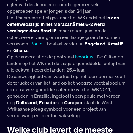
cijfer valt des te meer op omdat geen enkele
opgeroepen speler jonger is dan 24 jaar.
Het Panamese elftal gaat naar het WK nadat het
in een
oefenwedstrijd in het Maracanã met 6-2 werd
verslagen door Brazilië
, maar rekent juist op de
collectieve ervaring om in een lastige groep te kunnen
verrassen.
Poule L
bestaat verder uit
Engeland
,
Kroatië
en
Ghana
.
Op de andere uiterste pool staat
Ivoorkust
. De Olifanten
landen op het WK met de laagste gemiddelde leeftijd van
alle gekwalificeerde landen: 25,4 jaar.
De aanwezigheid van Ivoorkust op het toernooi markeert
de terugkeer van het land op het hoogste voetbalpodium
na een afwezigheid die dateerde van het WK 2014,
gehouden in Brazilië. Ingeloot in een poule met verder
nog
Duitsland
,
Ecuador
en
Curaçao
, staat de West-
Afrikaanse ploeg symbool voor een project van
vernieuwing en talentontwikkeling.
Welke club levert de meeste