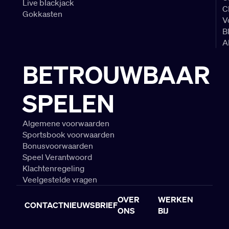
Live blackjack
C
Gokkasten
V
B
A
BETROUWBAAR
SPELEN
Algemene voorwaarden
Sportsbook voorwaarden
Bonusvoorwaarden
Speel Verantwoord
Klachtenregeling
Veelgestelde vragen
OVER
WERKEN
CONTACT
NIEUWSBRIEF
ONS
BIJ