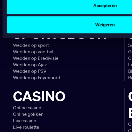
VERANTWOORD
Gepersonaliseerde content;
Accepteren
Gepersonaliseerde advertenties;
BETCITY
Sociale media functionaliteit.
Lees hierover meer in ons
cookiebeleid
en
privacybeleid
.
Weigeren
SPORTSBOOK
Wedden op sport
S
Wedden op voetbal
G
Wedden op Eredivisie
C
Wedden op Ajax
L
Wedden op PSV
B
Wedden op Feyenoord
B
CASINO
Online casino
Online gokken
Live casino
C
Live roulette
C