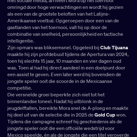
met sociale media, arriveert Mora op het toernooi
omringd door hoge verwachtingen en wordt hij gezien
als een van de grootste beloften van het Latijns-
Amerikaanse voetbal. Opgeroepen door een van de
gastlanden van het toernooi, valt hij op door de
combinatie van snelheid, persoonlijkheid en tactische
intelligentie.
Zijn opmars was bliksemsnel. Opgeleid bij
Club Tijuana
maakte hij zijn profdebuut tijdens de Apertura van 2024,
toen hij slechts 15 jaar, 10 maanden en vier dagen oud
was. Toen al had hij direct aandeel in een doelpunt door
een assist te geven. Even later werd hij bovendien de
jongste speler ooit die scoorde in de Mexicaanse
competitie.
Die versnelde groei beperkte zich niet tot het
binnenlandse toneel. Nadat hij uitblonk in de
jeugdelftallen, bereikte Mora snel de A-ploeg en maakte
hij deel uit van de selectie die in 2025 de
Gold Cup
won.
Tijdens die campagne schreef hij geschiedenis als de
jongste speler ooit die een officiële wedstrijd voor
Mexico speelde, én als de jongste die een titel veroverde