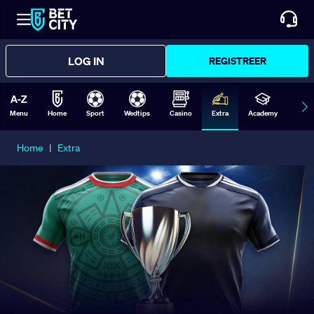
LOG IN
REGISTREER
Menu
Home
Sport
Wedtips
Casino
Extra
Academy
Form
Home
|
Extra