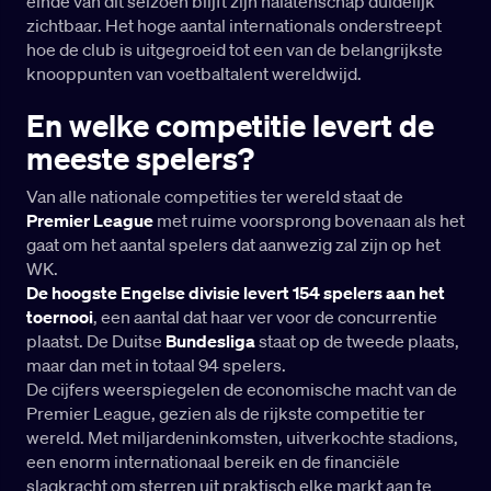
einde van dit seizoen blijft zijn nalatenschap duidelijk
zichtbaar. Het hoge aantal internationals onderstreept
hoe de club is uitgegroeid tot een van de belangrijkste
knooppunten van voetbaltalent wereldwijd.
En welke competitie levert de
meeste spelers?
Van alle nationale competities ter wereld staat de
Premier League
met ruime voorsprong bovenaan als het
gaat om het aantal spelers dat aanwezig zal zijn op het
WK.
De hoogste Engelse divisie levert 154 spelers aan het
toernooi
, een aantal dat haar ver voor de concurrentie
plaatst. De Duitse
Bundesliga
staat op de tweede plaats,
maar dan met in totaal 94 spelers.
De cijfers weerspiegelen de economische macht van de
Premier League, gezien als de rijkste competitie ter
wereld. Met miljardeninkomsten, uitverkochte stadions,
een enorm internationaal bereik en de financiële
slagkracht om sterren uit praktisch elke markt aan te