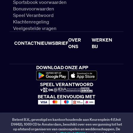
Sportsbook voorwaarden
Bonusvoorwaarden
Speel Verantwoord
Klachtenregeling
Veelgestelde vragen
OVER
WERKEN
CONTACT
NIEUWSBRIEF
ONS
BIJ
DOWNLOAD ONZE APP
SPEEL VERANTWOORD
BETAAL EENVOUDIG MET
Betent B.V., gevestigd en kantoorhoudende aan Keurenplein 4 (Unit
D1442), 1069 CD te Amsterdam, beschikt over een vergunning tot het
op afstand organiseren van casinospelen en weddenschappen. De