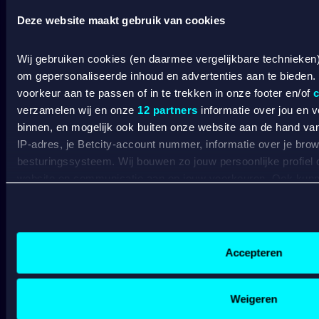
Deze website maakt gebruik van cookies
Wij gebruiken cookies (en daarmee vergelijkbare technieken
SPORT WELKOMSTBONUS
om gepersonaliseerde inhoud en advertenties aan te bieden.
voorkeur aan te passen of in te trekken in onze footer en/of
c
verzamelen wij en onze
12 partners
informatie over jou en 
Wat kost gokken jou? Stop op tijd. 18+
SPEEL
binnen, en mogelijk ook buiten onze website aan de hand van 
VERANTWOORD
IP-adres, je Betcity-account nummer, informatie over je brows
besturingssysteem. Wij bouwen zo jouw persoonlijke profiel
BETCITY
website en communicatie aan op jouw voorkeuren. Ook kunne
laten zien op basis van jouw recente internetgedrag. Specifi
SPORTSBOOK
de data voor de volgende doeleinden:
Advertentie- en contentmeting, inzichten in het publiek en
Wedden op sport
S
Gepersonaliseerde content;
Accepteren
Wedden op voetbal
G
Gepersonaliseerde advertenties;
Wedden op Eredivisie
C
Sociale media functionaliteit.
Wedden op Ajax
L
Lees hierover meer in ons
cookiebeleid
en
privacybeleid
.
Weigeren
Wedden op PSV
B