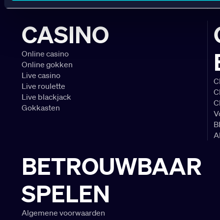
Wedden op Feyenoord
B
CASINO
Online casino
Online gokken
Live casino
C
Live roulette
C
Live blackjack
C
Gokkasten
V
B
A
BETROUWBAAR
SPELEN
Algemene voorwaarden