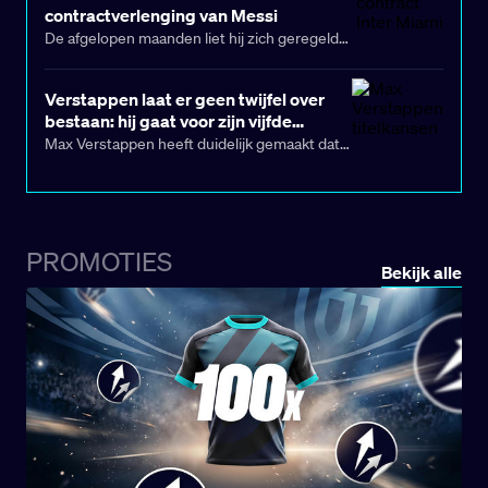
over de openingswedstrijd, de finale, de opzet
contractverlenging van Messi
en de speelsteden.
De afgelopen maanden liet hij zich geregeld
uit over zijn angst voor het zwarte gat zodra
zijn voetbalcarrière voorbij is. Die angst moet
Verstappen laat er geen twijfel over
nog even wachten. Terwijl zijn contract bij
bestaan: hij gaat voor zijn vijfde
Inter Miami in december afliep, maakte Lionel
wereldtitel
Max Verstappen heeft duidelijk gemaakt dat
Messi (38) donderdag officieel bekend dat hij
hij jacht maakt op een spectaculaire vijfde
met drie jaar verlengt bij de club uit Florida, tot
wereldtitel, nadat hij met een masterclass in
en met 2028.
de snikhete Grand Prix van de Verenigde
Staten zijn derde zege in vier races boekte.
PROMOTIES
Na zowel de sprintrace op zaterdag als de
Bekijk alle
Grand Prix op zondag te hebben gewonnen,
staat Verstappen nu op 306 punten in het
klassement; hij bezet de derde plaats, terwijl
Piastri de leiding heeft met 346 punten en
Norris tweede staat met 332 punten.