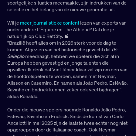
soortgelijke situaties meemaakte, zijn indrukken van de
selectie en het belang van de nieuwe generatie uit.
Wil je
meer journalistieke content
lezen van experts van
onder andere L’Équipe en The Athletic? Dat doe je
natuurlijk op Club BetCity. 🧠
''Brazilië heeft alles om in 2026 sterk voor de dag te
komen. Afgezien van het historische gewicht dat
de
Seleção
meedraagt, hebben we spelers die zich al in
Europa hebben gevestigd en jonge talenten die
opvallen. Ik denk dat Viní Júnior klaar zal zijn om een van
de hoofdrolspelers te worden, samen met Neymar,
Alisson en Casemiro. En namen als João Pedro, Estêvão,
Savinho en Endrick kunnen zeker ook veel bijdragen'',
aldus Ronaldo.
Onder die nieuwe spelers noemde Ronaldo João Pedro,
Estevão, Savinho en Endrick. Sinds de komst van Carlo
Ancelotti in mei 2025 zijn de laatste twee echter nog niet
opgeroepen door de Italiaanse coach. Ook Neymar