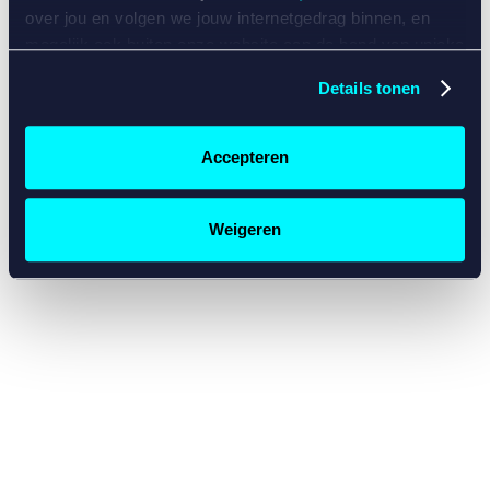
console for more information)
.
over jou en volgen we jouw internetgedrag binnen, en
mogelijk ook buiten onze website aan de hand van unieke
identificatoren, zoals je IP-adres, je Betcity-account
Details tonen
nummer, informatie over je browser, je apparaat of je
besturingssysteem. Wij bouwen zo jouw persoonlijke
profiel op. Hiermee passen wij onze website en
Accepteren
communicatie aan op jouw voorkeuren. Ook kunnen we
zo gerichte advertenties laten zien op basis van jouw
recente internetgedrag. Specifiek gebruiken wij en onze
Weigeren
partners de data voor de volgende doeleinden:
Advertentie- en contentmeting, inzichten in het publiek
en in productontwikkeling;
Gepersonaliseerde content;
Gepersonaliseerde advertenties;
Sociale media functionaliteit.
Lees hierover meer in
ons
cookiebeleid
en
privacybeleid
.