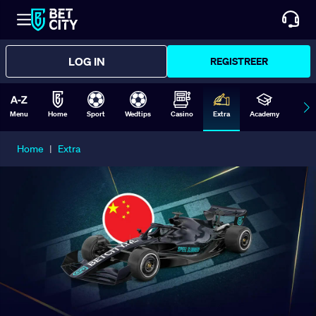
LOG IN
REGISTREER
Menu
Home
Sport
Wedtips
Casino
Extra
Academy
Form
Home
|
Extra