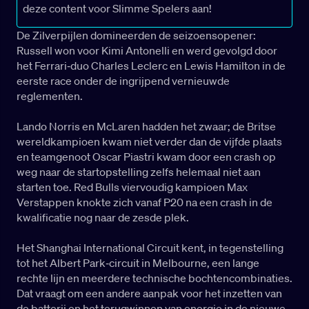
deze content voor Slimme Spelers aan!
De Zilverpijlen domineerden de seizoensopener:
Russell won voor Kimi Antonelli en werd gevolgd door
het Ferrari‑duo Charles Leclerc en Lewis Hamilton in de
eerste race onder de ingrijpend vernieuwde
reglementen.
Lando Norris en McLaren hadden het zwaar; de Britse
wereldkampioen kwam niet verder dan de vijfde plaats
en teamgenoot Oscar Piastri kwam door een crash op
weg naar de startopstelling zelfs helemaal niet aan
starten toe. Red Bulls viervoudig kampioen Max
Verstappen knokte zich vanaf P20 na een crash in de
kwalificatie nog naar de zesde plek.
Het Shanghai International Circuit kent, in tegenstelling
tot het Albert Park‑circuit in Melbourne, een lange
rechte lijn en meerdere technische bochtencombinaties.
Dat vraagt om een andere aanpak voor het inzetten van
de batterij en het terugwinnen van energie in de nieuwe