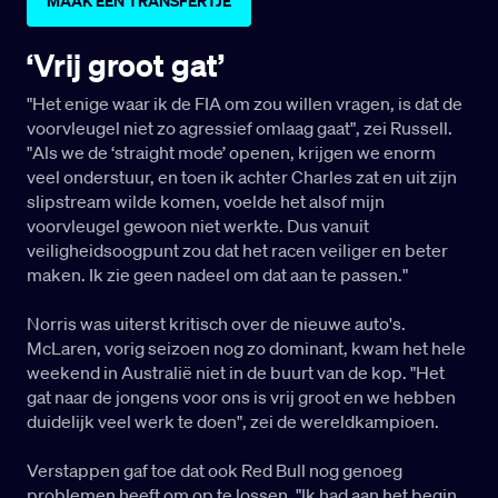
MAAK EEN TRANSFERTJE
‘Vrij groot gat’
"Het enige waar ik de FIA om zou willen vragen, is dat de
voorvleugel niet zo agressief omlaag gaat", zei Russell.
"Als we de ‘straight mode’ openen, krijgen we enorm
veel onderstuur, en toen ik achter Charles zat en uit zijn
slipstream wilde komen, voelde het alsof mijn
voorvleugel gewoon niet werkte. Dus vanuit
veiligheidsoogpunt zou dat het racen veiliger en beter
maken. Ik zie geen nadeel om dat aan te passen."
Norris was uiterst kritisch over de nieuwe auto's.
McLaren, vorig seizoen nog zo dominant, kwam het hele
weekend in Australië niet in de buurt van de kop. "Het
gat naar de jongens voor ons is vrij groot en we hebben
duidelijk veel werk te doen", zei de wereldkampioen.
Verstappen gaf toe dat ook Red Bull nog genoeg
problemen heeft om op te lossen. "Ik had aan het begin