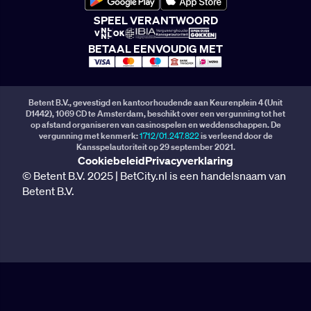
SPEEL VERANTWOORD
BETAAL EENVOUDIG MET
Betent B.V., gevestigd en kantoorhoudende aan Keurenplein 4 (Unit
D1442), 1069 CD te Amsterdam, beschikt over een vergunning tot het
op afstand organiseren van casinospelen en weddenschappen. De
vergunning met kenmerk:
1712/01.247.822
is verleend door de
Kansspelautoriteit op 29 september 2021.
Cookiebeleid
Privacyverklaring
© Betent B.V. 2025 | BetCity.nl is een handelsnaam van
Betent B.V.