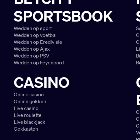
SPORTSBOOK
Wedden op sport
S
Wedden op voetbal
G
Wedden op Eredivisie
C
Wedden op Ajax
L
Wedden op PSV
B
Wedden op Feyenoord
B
CASINO
Online casino
Online gokken
Live casino
C
Live roulette
C
Live blackjack
C
Gokkasten
V
B