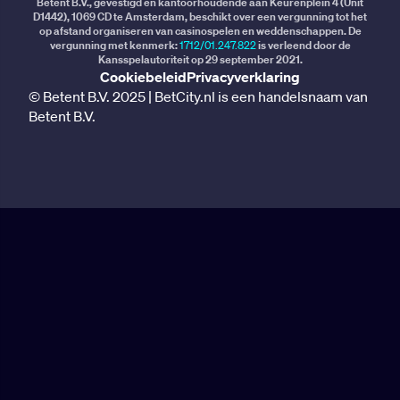
Betent B.V., gevestigd en kantoorhoudende aan Keurenplein 4 (Unit
D1442), 1069 CD te Amsterdam, beschikt over een vergunning tot het
op afstand organiseren van casinospelen en weddenschappen. De
vergunning met kenmerk:
1712/01.247.822
is verleend door de
Kansspelautoriteit op 29 september 2021.
Cookiebeleid
Privacyverklaring
© Betent B.V. 2025 | BetCity.nl is een handelsnaam van
Betent B.V.