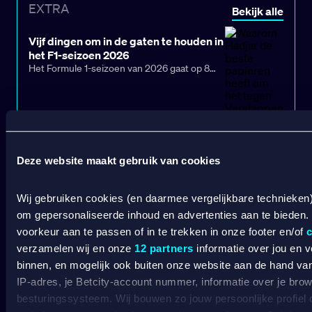
Formula 1 en onderzoekt wat nu precies
EXTRA
snelheden en zijn het resultaat van jarenlange
Bekijk alle
bepaalt wie er wint: de vaardigheden van de
innovatie en miljoeneninvesteringen.
rijder? Of de technologie van de auto?
Vijf dingen om in de gaten te houden in
het F1-seizoen 2026
Het Formule 1-seizoen van 2026 gaat op 8
maart van start in Melbourne. McLaren-
coureur Lando Norris jaagt op prolongatie
van zijn wereldtitel, terwijl Max Verstappen er
alles aan doet om die weer van hem af te
pakken. Voorspellingen zijn lastig
voorafgaand aan het seizoen, dat begin
december in Abu Dhabi moet eindigen,
Deze website maakt gebruik van cookies
vanwege de ingrijpende wijzigingen in
chassis- en motorreglementen. Maar de
clash tussen de favorieten kan zomaar een
PROMOTIES
Wij gebruiken cookies (en daarmee vergelijkbare technieken
van de spannendste seizoenen ooit
Bekijk alle
om gepersonaliseerde inhoud en advertenties aan te bieden.
opleveren.
voorkeur aan te passen of in te trekken in onze footer en/of
c
verzamelen wij en onze
12 partners
informatie over jou en 
binnen, en mogelijk ook buiten onze website aan de hand van 
IP-adres, je Betcity-account nummer, informatie over je brows
besturingssysteem. Wij bouwen zo jouw persoonlijke profiel