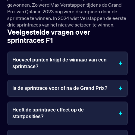
gewonnen. Zo werd Max Verstappen tijdens de Grand
Prix van Qatar in 2023 nog wereldkampioen door de
sprintrace te winnen. In 2024 wist Verstappen de eerste
drie sprintraces van het nieuwe seizoen te winnen.
Veelgestelde vragen over
sprintraces F1
Hoeveel punten krijgt de winnaar van een
+
sprintrace?
De coureurs kunnen extra punten winnen bij een F1
+
Is de sprintrace voor of na de Grand Prix?
sprintrace! Ondanks dat het om een korte race gaat,
kan een coureur een groot succes boeken. De
winnaar van een F1 sprintrace levert namelijk 8
De sprintrace staat al vroeg in het raceweekend op
punten op. De drievoudig wereldkampioen
Heeft de sprintrace effect op de
het programma. De sprintrace staat zelfs nog voor
+
Verstappen wist al de nodige sprintraces te winnen.
startposities?
de kwalificatierace op de F1 kalender. Er zijn veel F1
fans die veel waarde hechten aan een spannende
sprintrace. Later in het weekend kan er worden
Nee, de sprintrace heeft geen enkel effect op de