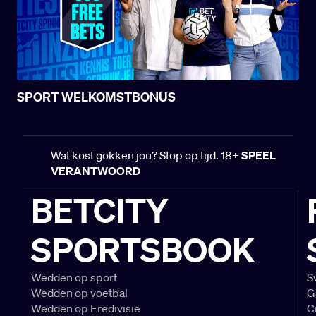
SPORT WELKOMSTBONUS
Wat kost gokken jou? Stop op tijd. 18+
SPEEL
VERANTWOORD
BETCITY
SPORTSBOOK
Wedden op sport
S
Wedden op voetbal
G
Wedden op Eredivisie
C