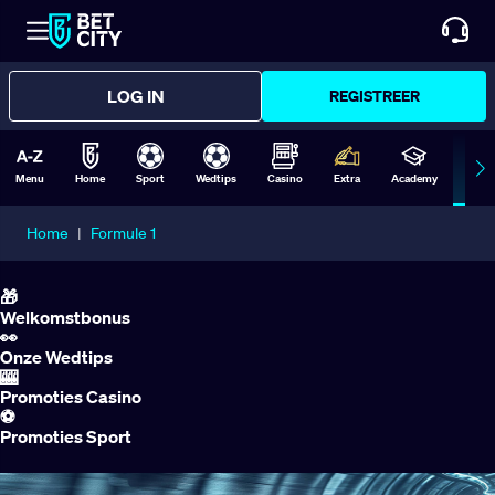
LOG IN
REGISTREER
Menu
Home
Sport
Wedtips
Casino
Extra
Academy
Form
Home
|
Formule 1