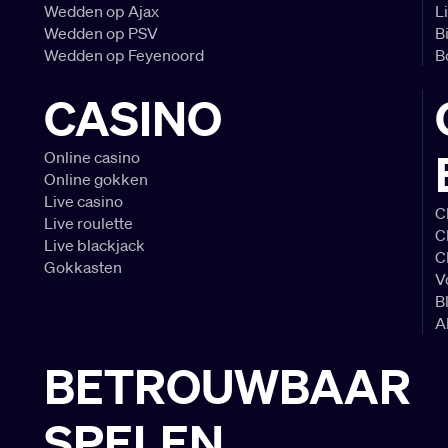
Wedden op Ajax
L
Wedden op PSV
B
Wedden op Feyenoord
B
CASINO
Online casino
Online gokken
Live casino
C
Live roulette
C
Live blackjack
C
Gokkasten
V
B
A
BETROUWBAAR
SPELEN