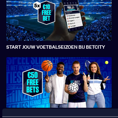
START JOUW VOETBALSEIZOEN BIJ BETCITY
SPORT WELKOMSTBONUS