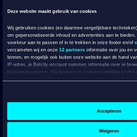
Deze website maakt gebruik van cookies
Wat kost gokken jou? Stop op tijd. 18+
SPEEL
VERANTWOORD
Wij gebruiken cookies (en daarmee vergelijkbare technieken
om gepersonaliseerde inhoud en advertenties aan te bieden.
BETCITY
voorkeur aan te passen of in te trekken in onze footer en/of
c
verzamelen wij en onze
12 partners
informatie over jou en 
SPORTSBOOK
binnen, en mogelijk ook buiten onze website aan de hand van 
IP-adres, je Betcity-account nummer, informatie over je brows
besturingssysteem. Wij bouwen zo jouw persoonlijke profiel
Wedden op sport
S
website en communicatie aan op jouw voorkeuren. Ook kunne
Wedden op voetbal
G
Wedden op Eredivisie
C
laten zien op basis van jouw recente internetgedrag. Specifi
Wedden op Ajax
L
de data voor de volgende doeleinden:
Wedden op PSV
B
Advertentie- en contentmeting, inzichten in het publiek en
Wedden op Feyenoord
B
Gepersonaliseerde content;
Accepteren
Gepersonaliseerde advertenties;
CASINO
Sociale media functionaliteit.
Lees hierover meer in ons
cookiebeleid
en
privacybeleid
.
Weigeren