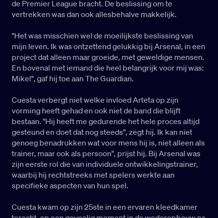
de Premier League bracht. De beslissing om te
vertrekken was dan ook allesbehalve makkelijk.
"Het was misschien wel de moeilijkste beslissing van
mijn leven. Ik was ontzettend gelukkig bij Arsenal, in een
project dat alleen maar groeide, met geweldige mensen.
En bovenal met iemand die heel belangrijk voor mij was:
Mikel", gaf hij toe aan The Guardian.
Cuesta verbergt niet welke invloed Arteta op zijn
vorming heeft gehad en ook niet de band die blijft
bestaan. "Hij heeft me gedurende het hele proces altijd
gesteund en doet dat nog steeds", zegt hij. Ik kan niet
genoeg benadrukken wat voor mens hij is, niet alleen als
trainer, maar ook als persoon", prijst hij. Bij Arsenal was
zijn eerste rol die van individuele ontwikkelingstrainer,
waarbij hij rechtstreeks met spelers werkte aan
specifieke aspecten van hun spel.
Cuesta kwam op zijn 25ste in een ervaren kleedkamer
terecht, op een gevoelig moment in de wederopbouw na