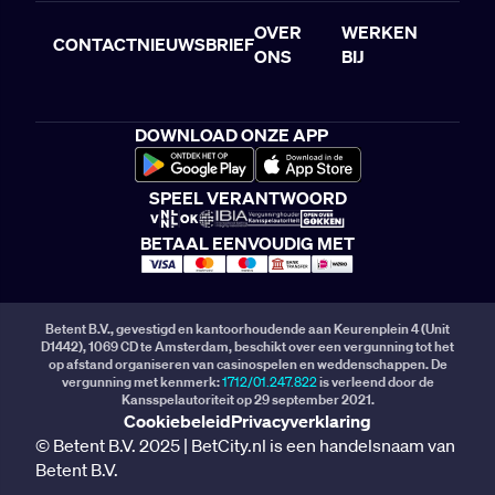
OVER
WERKEN
CONTACT
NIEUWSBRIEF
ONS
BIJ
DOWNLOAD ONZE APP
SPEEL VERANTWOORD
BETAAL EENVOUDIG MET
Betent B.V., gevestigd en kantoorhoudende aan Keurenplein 4 (Unit
D1442), 1069 CD te Amsterdam, beschikt over een vergunning tot het
op afstand organiseren van casinospelen en weddenschappen. De
vergunning met kenmerk:
1712/01.247.822
is verleend door de
Kansspelautoriteit op 29 september 2021.
Cookiebeleid
Privacyverklaring
© Betent B.V. 2025 | BetCity.nl is een handelsnaam van
Betent B.V.