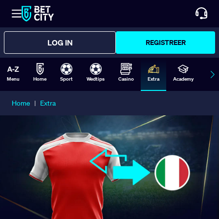
LOG IN
REGISTREER
Menu
Home
Sport
Wedtips
Casino
Extra
Academy
Form
Home
|
Extra