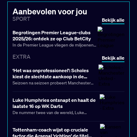
Aanbevolen voor jou
SPORT
Bekijk alle
Begrotingen Premier League-clubs
2025/26: ontdek ze op Club BetCity
In de Premier League vliegen de miljoenen
over de toonbank. Sterker nog, de
EXTRA
Bekijk alle
begrotingen van het hoogste niveau van
Engeland gaan richting een miljard (!).
‘Het was onprofessioneel’: Scholes
kiest de slechtste aankoop in de
geschiedenis van Manchester United
Seizoen na seizoen probeert Manchester
United een hoofdrol te spelen op de
transfermarkt. Met zoveel transfers door de
Luke Humphries ontsnapt en haalt de
jaren heen zijn lang niet alle versterkingen
laatste 16 op WK Darts
een succes geworden op Old Trafford. En
De nummer twee van de wereld, Luke
Paul Scholes heeft nu de slechtste aankoop
Humphries, heeft een benauwde avond tegen
in de geschiedenis van
de Red Devils
de Duitser Gabriel Clemens overleefd en zich
Tottenham-coach wijst op cruciale
aangewezen.
verzekerd van een plek in de laatste 16 op het
factor die Arsenal 'richting' de titel