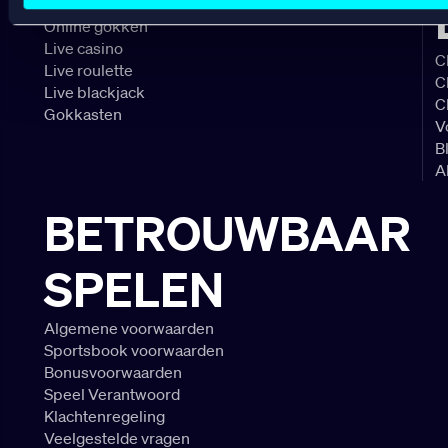
Online casino
Online gokken
Live casino
C
Live roulette
C
Live blackjack
C
Gokkasten
V
B
A
BETROUWBAAR
SPELEN
Algemene voorwaarden
Sportsbook voorwaarden
Bonusvoorwaarden
Speel Verantwoord
Klachtenregeling
Veelgestelde vragen