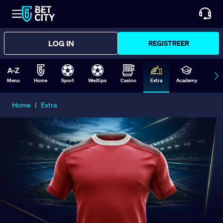
LOG IN
REGISTREER
Menu
Home
Sport
Wedtips
Casino
Extra
Academy
Form
Home
|
Extra