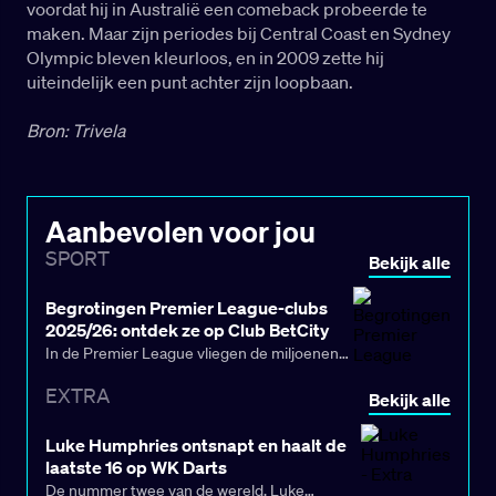
voordat hij in Australië een comeback probeerde te
maken. Maar zijn periodes bij Central Coast en Sydney
Olympic bleven kleurloos, en in 2009 zette hij
uiteindelijk een punt achter zijn loopbaan.
Bron: Trivela
Aanbevolen voor jou
SPORT
Bekijk alle
Begrotingen Premier League-clubs
2025/26: ontdek ze op Club BetCity
In de Premier League vliegen de miljoenen
over de toonbank. Sterker nog, de
EXTRA
Bekijk alle
begrotingen van het hoogste niveau van
Engeland gaan richting een miljard (!).
Luke Humphries ontsnapt en haalt de
laatste 16 op WK Darts
De nummer twee van de wereld, Luke