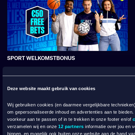
SPORT WELKOMSTBONUS
Wat kost gokken jou? Stop op tijd. 18+
SPEEL
Deze website maakt gebruik van cookies
VERANTWOORD
BETCITY
Wij gebruiken cookies (en daarmee vergelijkbare technieken
om gepersonaliseerde inhoud en advertenties aan te bieden.
SPORTSBOOK
voorkeur aan te passen of in te trekken in onze footer en/of
c
verzamelen wij en onze
12 partners
informatie over jou en 
binnen, en mogelijk ook buiten onze website aan de hand van 
Wedden op sport
S