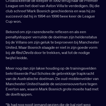
Croatia keerde de keeper in 1992 terug naar de Premier
League om het doel van Aston Villa te verdedigen. Bij die
club schreef Mark Bosnich geschiedenis en was hij zo
succesvol dat hij in 1994 en 1996 twee keer de League
Cup won.
Bekend om zijn razendsnelle reflexen en als een
penaltystopper verruilde de doelman zijn heldenstatus
bij de Villans om zijn geluk te beproeven bij Manchester
United. Maar Bosnich slaagde er niet in zijn goede vorm
bij
de Red Devils
door te trekken, wat tot de nodige
twijfel leidde.
Meer nog dan zijn lakse houding op de trainingsvelden
bekritiseerde Paul Scholes de gebrekkige trapkracht
van de Australische doelman. De oud-middenvelder van
Manchester United haalde de seizoensouverture tegen
Everton aan, waarin Mark Bosnich grote moeite had met
de doeltrappen.
“Ik had nog nooit iemand gezien die de bal niet weg