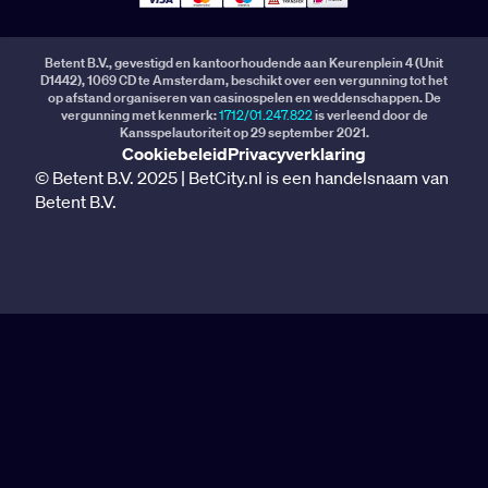
Betent B.V., gevestigd en kantoorhoudende aan Keurenplein 4 (Unit
D1442), 1069 CD te Amsterdam, beschikt over een vergunning tot het
op afstand organiseren van casinospelen en weddenschappen. De
vergunning met kenmerk:
1712/01.247.822
is verleend door de
Kansspelautoriteit op 29 september 2021.
Cookiebeleid
Privacyverklaring
© Betent B.V. 2025 | BetCity.nl is een handelsnaam van
Betent B.V.