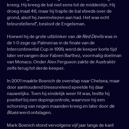
kreeg. Hij kreeg de bal niet eens tot de middenlijn. Hij
droeg maat 46, maar hij trapte de bal steeds over de
grond, alsof hij zwemvliezen aan had. Het was echt
teleurstellend”, besloot de Engelsman.
Hoewel hij de grote uitblinker van
de Red Devils
was in
de 1-0 zege op Palmeiras in de finale van de
Intercontinental Cup in 1999, werd de keeper korte tijd
later vervangen door Fabien Barthez, voormalig doelman
van Monaco. Onder Alex Ferguson zakte de Australiër
zelfs terug tot derde keeper.
In 2001 maakte Bosnich de overstap naar Chelsea, maar
door aanhoudend blessureleed speelde hij daar
nauwelijks. Toen hij eindelijk weer fit was, testte hij
positief bij een dopingcontrole, waarvoor hij een
schorsing van negen maanden kreeg en later door
de
Blues
werd ontslagen.
Mark Bosnich stond vervolgens vijf jaar langs de kant