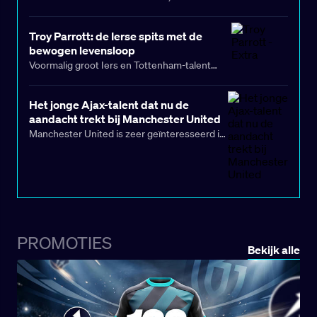
Humphries, heeft een benauwde avond tegen
de Duitser Gabriel Clemens overleefd en zich
Troy Parrott: de Ierse spits met de
verzekerd van een plek in de laatste 16 op het
bewogen levensloop
WK Darts
.
Voormalig groot Iers en Tottenham-talent
Troy Parrott heeft zijn land op miraculeuze
wijze naar de play-offs voor het
WK 2026
Het jonge Ajax-talent dat nu de
geschoten. Sindsdien is de spits van AZ
aandacht trekt bij Manchester United
Alkmaar, die opgroeide in een moeilijke buurt
Manchester United is zeer geïnteresseerd in
in Dublin, uitgegroeid tot een volksheld.
het jonge Ajax-talent Jorthy Mokio en volgt
zijn ontwikkeling op de voet. De 17-jarige
speler komt dit seizoen regelmatig in actie
voor de Amsterdamse club: hij speelde al
acht wedstrijden in de Eredivisie, waarvan
drie als basisspeler. De jonge Belg werd
PROMOTIES
ingezet als linksback en als middenvelder bij
Bekijk alle
Ajax. Manchester United is zeer
geïnteresseerd in het jonge Ajax-talent
Jorthy Mokio en volgt zijn ontwikkeling op de
voet.