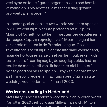
veel hype en foute figuren begonnen zich rond hem te
verzamelen. Troy heeft altijd maar één ding gewild:
profvoetballer worden.”
In Londen gaat er een nieuwe wereld voor hem open en
in 2019 tekent hij zijn eerste profcontract bij Spurs.
Mauricio Pochettino laat hem in september debuteren in
de League Cup, zijn opvolger José Mourinho gunt hem
zijn eerste minuten in de Premier League. Op zijn
zeventiende speelt hij zijn eerste interland voor Ierland,
maar de Portugees aarzelt niet om hem publiekelijk de
les te lezen. “Toen hij nog bij de jeugd speelde, had hij
eerder de mentaliteit van: ‘Ik hoor hier niet thuis’ of ‘Ik
ben te goed om hier te spelen’. Troy kan niet presteren
als hij met onvrede en minachting speelt.” Zijn laatste
wedstrijd voor Tottenham: 4 maart 2020.
Wederopstanding in Nederland
Met Harry Kane en anderen voor zich in de pikorde wordt
Parrott in 2020 verhuurd aan Millwall, Ipswich, Milton