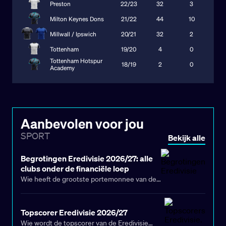
Aanbevolen voor jou
SPORT
Bekijk alle
Begrotingen Eredivisie 2026/27: alle
clubs onder de financiële loep
Wie heeft de grootste portemonnee van de
Eredivisie? De financiële verhoudingen
veranderen ieder seizoen en met
Topscorer Eredivisie 2026/27
Champions League-inkomsten, Europese
Wie wordt de topscorer van de Eredivisie
avonturen en drie nieuwe gezichten in de