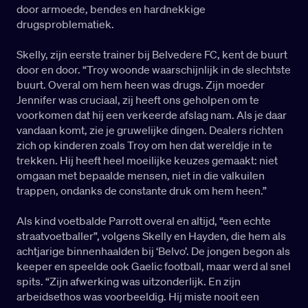
door armoede, bendes en hardnekkige
drugsproblematiek.
Skelly, zijn eerste trainer bij Belvedere FC, kent de buurt
door en door. “Troy woonde waarschijnlijk in de slechtste
buurt. Overal om hem heen was drugs. Zijn moeder
Jennifer was cruciaal, zij heeft ons geholpen om te
voorkomen dat hij een verkeerde afslag nam. Als je daar
vandaan komt, zie je gruwelijke dingen. Dealers richten
zich op kinderen zoals Troy om hen dat wereldje in te
trekken. Hij heeft heel moeilijke keuzes gemaakt: niet
omgaan met bepaalde mensen, niet in die valkuilen
trappen, ondanks de constante druk om hem heen.”
Als kind voetbalde Parrott overal en altijd, “een echte
straatvoetballer”, volgens Skelly en Hayden, die hem als
achtjarige binnenhaalden bij ‘Belvo’. De jongen begon als
keeper en speelde ook Gaelic football, maar werd al snel
spits. “Zijn afwerking was uitzonderlijk. En zijn
arbeidsethos was voorbeeldig. Hij miste nooit een