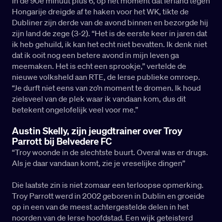
In de 90e minuut plus 6, op het moment dat Ierland tegen
Hongarije dreigde af te haken voor het WK, tikte de
Dubliner zijn derde van de avond binnen en bezorgde hij
zijn land de zege (3-2). “Het is de eerste keer in jaren dat
ik heb gehuild, ik kan het echt niet bevatten. Ik denk niet
dat ik ooit nog een betere avond in mijn leven ga
meemaken. Het is echt een sprookje,” vertelde de
nieuwe volksheld aan RTE, de Ierse publieke omroep.
“Je durft niet eens van zo’n moment te dromen. Ik houd
zielsveel van de plek waar ik vandaan kom, dus dit
betekent ongelofelijk veel voor me.”
Austin Skelly, zijn jeugdtrainer over Troy
Parrott bij Belvedere FC
“Troy woonde in de slechtste buurt. Overal was er drugs.
Als je daar vandaan komt, zie je vreselijke dingen”
Die laatste zin is niet zomaar een terloopse opmerking.
Troy Parrott werd in 2002 geboren in Dublin en groeide
op in een van de meest achtergestelde delen in het
noorden van de Ierse hoofdstad. Een wijk geteisterd