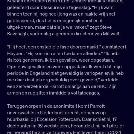
Keynes en Preston North End. Zonder indruk te maken,
geteisterd door blessures en tegenslag. “Hij kwam
binnen toen hij nog heel jong was en raakte vrij snel
geblesseerd, dus het is er eigenlijk nooit echt
uitgekomen, maar dat zie je wel vaker,” zegt Steve
Kavanagh, voormalig algemeen directeur van Millwall.
“Hij heeft een onstabiele fase doorgemaakt,” constateert
Hayden. “Hij kon zich af en toe laten afleiden.” “Ik heb
risico’s genomen. Ik ben gevallen, weer opgestaan.
Opnieuw gevallen en weer opgestaan. Ik weet dat mijn
periode in Engeland niet geweldig is verlopen en ik heb
me daar destijds erg schuldig over gevoeld,” vertelde
een zelfverzekerde Parrott onlangs aan de BBC. Zijn
armen en rug zitten inmiddels vol tatoeages.
Teruggeworpen in de anonimiteit komt Parrott
onverwachts in Nederland terecht, opnieuw op
huurbasis, bij Excelsior Rotterdam. Daar schiet hij 17
doelpunten in 32 wedstrijden, herontdekt hij het plezier
en hervindt hij zijn vertrouwen. Het levert hem in 2024