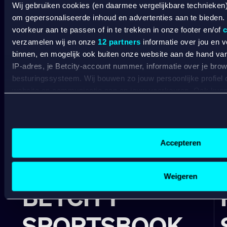
Wij gebruiken cookies (en daarmee vergelijkbare technieken
om gepersonaliseerde inhoud en advertenties aan te bieden.
voorkeur aan te passen of in te trekken in onze footer en/of
c
verzamelen wij en onze
12 partners
informatie over jou en 
binnen, en mogelijk ook buiten onze website aan de hand van 
IP-adres, je Betcity-account nummer, informatie over je brows
besturingssysteem. Wij bouwen zo jouw persoonlijke profiel
website en communicatie aan op jouw voorkeuren. Ook kunne
laten zien op basis van jouw recente internetgedrag. Specifi
SPORT WELKOMSTBONUS
de data voor de volgende doeleinden:
Advertentie- en contentmeting, inzichten in het publiek en
Gepersonaliseerde content;
Accepteren
Gepersonaliseerde advertenties;
Wat kost gokken jou? Stop op tijd. 18+
SPEEL
Sociale media functionaliteit.
VERANTWOORD
Lees hierover meer in ons
cookiebeleid
en
privacybeleid
.
Weigeren
BETCITY
SPORTSBOOK