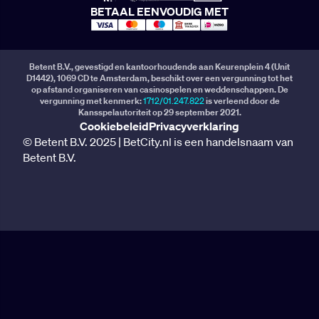
BETAAL EENVOUDIG MET
Betent B.V., gevestigd en kantoorhoudende aan Keurenplein 4 (Unit
D1442), 1069 CD te Amsterdam, beschikt over een vergunning tot het
op afstand organiseren van casinospelen en weddenschappen. De
vergunning met kenmerk:
1712/01.247.822
is verleend door de
Kansspelautoriteit op 29 september 2021.
Cookiebeleid
Privacyverklaring
© Betent B.V. 2025 | BetCity.nl is een handelsnaam van
Betent B.V.