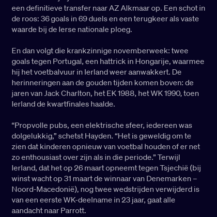
een definitieve transfer naar AZ Alkmaar op. Een schot in
de roos: 36 goals in 69 duels en een terugkeer als vaste
waarde bij de Ierse nationale ploeg.
En dan volgt die krankzinnige novemberweek: twee
goals tegen Portugal, een hattrick in Hongarije, waarmee
hij het voetbalvuur in Ierland weer aanwakkert. De
herinneringen aan de gouden tijden komen boven: de
jaren van Jack Charlton, het EK 1988, het WK 1990, toen
Ierland de kwartfinales haalde.
“Propvolle pubs, een elektrische sfeer, iedereen was
dolgelukkig,” schetst Hayden. “Het is geweldig om te
zien dat kinderen opnieuw van voetbal houden of er net
zo enthousiast over zijn als in die periode.” Terwijl
Ierland, dat het op 26 maart opneemt tegen Tsjechië (bij
winst wacht op 31 maart de winnaar van Denemarken –
Noord-Macedonië), nog twee wedstrijden verwijderd is
van een eerste WK-deelname in 23 jaar, gaat alle
aandacht naar Parrott.