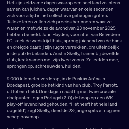
Het zijn zeldzame dagen waarop een heel land zo intens
samen kan juichen, dagen waarvan enkele seconden
zich voor altijd in het collectieve geheugen griffen.
Talloze Ieren zullen zich precies herinneren waar ze
waren en met wie ze de avond van 23 november 2025
hebben beleefd. John Hayden, voorzitter van Belvedere
FC, keek de wedstrijd thuis, sprong juichend van de bank
en dreigde daarbij zijn rug te verrekken, om uiteindelijk
in de pub te belanden. Austin Skelly, trainer bij dezelfde
club, keek samen met zijn twee zoons. Ze leefden mee,
sprongen op, schreeuwden, huilden.
2.000 kilometer verderop, in de Puskás Aréna in
Boedapest, groeide het kind van hun club, Troy Parrott,
uit tot een held. Drie dagen nadat hij met twee cruciale
doelpunten tegen Portugal (2-0) de hoop op een WK-
play-off levend had gehouden. “Het heeft het hele land
opgetild”, zegt Skelly, deed de 23-jarige spits er nog een
schep bovenop.