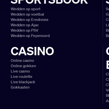
Wedden op sport
S
Wedden op voetbal
G
Wedden op Eredivisie
C
Wedden op Ajax
L
Wedden op PSV
B
Wedden op Feyenoord
B
CASINO
Online casino
Online gokken
Live casino
C
Live roulette
C
Live blackjack
C
Gokkasten
V
B
A