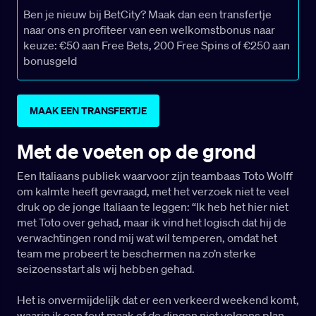
Ben je nieuw bij BetCity? Maak dan een transfertje
naar ons en profiteer van een welkomstbonus naar
keuze: €50 aan Free Bets, 200 Free Spins of €250 aan
bonusgeld
MAAK EEN TRANSFERTJE
Met de voeten op de grond
Een Italiaans publiek waarvoor zijn teambaas Toto Wolff
om kalmte heeft gevraagd, met het verzoek niet te veel
druk op de jonge Italiaan te leggen: “Ik heb het hier niet
met Toto over gehad, maar ik vind het logisch dat hij de
verwachtingen rond mij wat wil temperen, omdat het
team me probeert te beschermen na zo’n sterke
seizoensstart als wij hebben gehad.
Het is onvermijdelijk dat er een verkeerd weekend komt,
waarin ik een fout maak of de dingen niet volgens plan