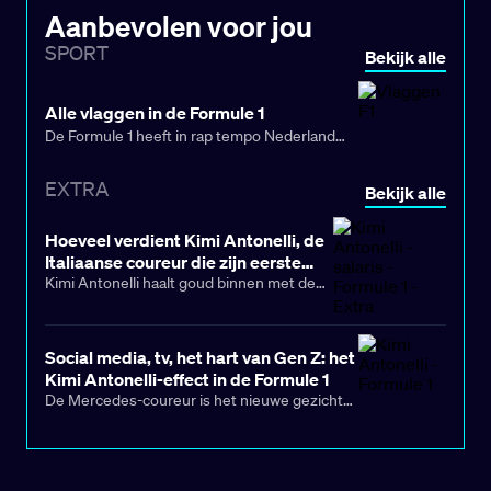
Aanbevolen voor jou
SPORT
Bekijk alle
Alle vlaggen in de Formule 1
De Formule 1 heeft in rap tempo Nederland
veroverd, en dat is natuurlijk grotendeels te
danken aan Max Verstappen. Zijn
EXTRA
Bekijk alle
indrukwekkende zegereeks zorgt voor volle
oranje tribunes en miljoenen kijkers bij elke
Hoeveel verdient Kimi Antonelli, de
Grand Prix. De populariteit van de autosport is
Italiaanse coureur die zijn eerste
nog nooit zo groot geweest!
Formule 1‑grand prix heeft
Kimi Antonelli haalt goud binnen met de
Grand Prix van China in de Formule 1.
gewonnen?
Zóveel verdient de jonge coureur.
Social media, tv, het hart van Gen Z: het
Kimi Antonelli-effect in de Formule 1
De Mercedes-coureur is het nieuwe gezicht
dat jonge fans aantrekt en het kampioenschap
vernieuwt, dat zich blijft uitbreiden.
Domenicali: “Hij zal onze sport naar de
toekomst leiden.”