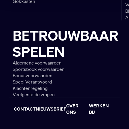
Gokkasten
V
B
A
BETROUWBAAR
SPELEN
Algemene voorwaarden
Sportsbook voorwaarden
Bonusvoorwaarden
Speel Verantwoord
Klachtenregeling
Veelgestelde vragen
OVER
WERKEN
CONTACT
NIEUWSBRIEF
ONS
BIJ