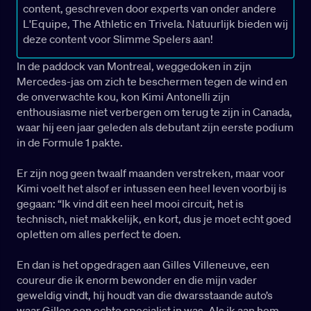
content, geschreven door experts van onder andere
L'Equipe, The Athletic en Trivela. Natuurlijk bieden wij
deze content voor Slimme Spelers aan!
In de paddock van Montreal, weggedoken in zijn
Mercedes-jas om zich te beschermen tegen de wind en
de onverwachte kou, kon Kimi Antonelli zijn
enthousiasme niet verbergen om terug te zijn in Canada,
waar hij een jaar geleden als debutant zijn eerste podium
in de Formule 1 pakte.
Er zijn nog geen twaalf maanden verstreken, maar voor
Kimi voelt het alsof er intussen een heel leven voorbij is
gegaan: “Ik vind dit een heel mooi circuit, het is
technisch, niet makkelijk, en kort, dus je moet echt goed
opletten om alles perfect te doen.
En dan is het opgedragen aan Gilles Villeneuve, een
coureur die ik enorm bewonder en die mijn vader
geweldig vindt, hij houdt van die dwarsstaande auto’s
waar Gilles een echte specialist in was. Als ik aan hem