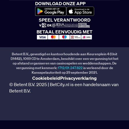
DOWNLOAD ONZE APP
SPEEL VERANTWOORD
BETAAL EENVOUDIG MET
Betent B.V., gevestigd en kantoorhoudende aan Keurenplein 4 (Unit
D1442), 1069 CD te Amsterdam, beschikt over een vergunning tot het
op afstand organiseren van casinospelen en weddenschappen. De
vergunning met kenmerk:
1712/01.247.822
is verleend door de
Kansspelautoriteit op 29 september 2021.
Cookiebeleid
Privacyverklaring
© Betent B.V. 2025 | BetCity.nl is een handelsnaam van
Betent B.V.