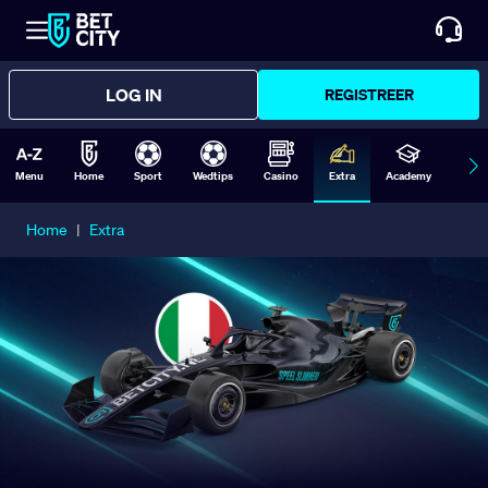
LOG IN
REGISTREER
Menu
Home
Sport
Wedtips
Casino
Extra
Academy
Form
Home
|
Extra