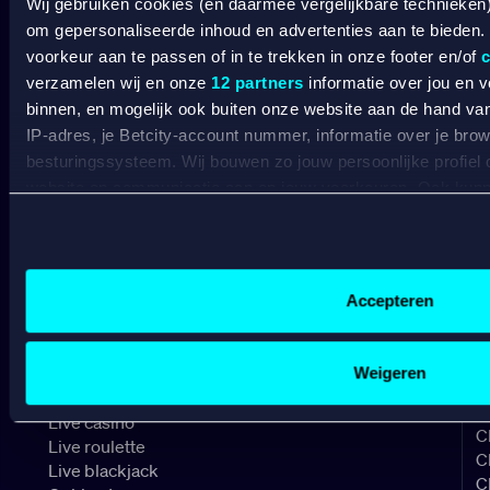
Wij gebruiken cookies (en daarmee vergelijkbare technieken
BETCITY
om gepersonaliseerde inhoud en advertenties aan te bieden.
voorkeur aan te passen of in te trekken in onze footer en/of
c
SPORTSBOOK
verzamelen wij en onze
12 partners
informatie over jou en 
binnen, en mogelijk ook buiten onze website aan de hand van 
IP-adres, je Betcity-account nummer, informatie over je brows
Wedden op sport
S
besturingssysteem. Wij bouwen zo jouw persoonlijke profiel
Wedden op voetbal
G
website en communicatie aan op jouw voorkeuren. Ook kunne
Wedden op Eredivisie
C
Wedden op Ajax
L
laten zien op basis van jouw recente internetgedrag. Specifi
Wedden op PSV
B
de data voor de volgende doeleinden:
Wedden op Feyenoord
B
Advertentie- en contentmeting, inzichten in het publiek en
Gepersonaliseerde content;
Accepteren
CASINO
Gepersonaliseerde advertenties;
Sociale media functionaliteit.
Lees hierover meer in ons
cookiebeleid
en
privacybeleid
.
Online casino
Weigeren
Online gokken
Live casino
C
Live roulette
C
Live blackjack
C