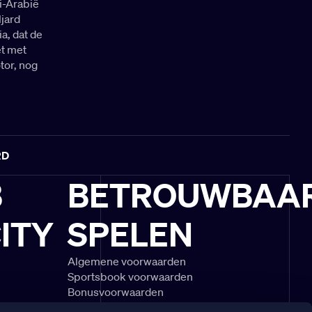
i-Arabië
ljard
a, dat de
et met
tor, nog
RD
B
BETROUWBAA
ITY
SPELEN
Algemene voorwaarden
Sportsbook voorwaarden
Bonusvoorwaarden
schouwingen
Speel Verantwoord