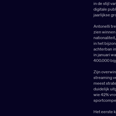
in de stijl v
digitale pub
jaarlijkse g
Antonelli tr
zien winnen 
nationalitei
in het bijzo
achterban in
in januari wa
400.000 bi
Zijn overwin
streaming ve
meest strate
duidelijk ui
wie 42% vrou
sportcompeti
Het eerste k