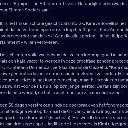
dere L'Equipe, The Athletic en Trivela. Natuurlijk bieden wij de
voor Slimme Spelers aan!
i is het frisse, schone gezicht dat ontbrak. Kimi Antonelli is het
alent dat de verhoudingen op zijn kop heeft gezet. Kimi Antonelli
oordvoerder van de Next Gen die alle sporten – in het tijdperk
ertainment – willen veroveren.
1 is zich er ten volle van bewust dat ze een klompje goud in hand
 is als een katalysator te werken in deze groeifase zonder preced
en CEO Stefano Domenicali verklaarde aan de Gazzetta: “Kimi ma
ieuwe generatie die onze sport naar de toekomst zal leiden. Hij i
e coureur, leider in het kampioenschap, maar hij is ook een fant
aanwinst voor de F1, nu al op zo’n jonge leeftijd. De fans zijn do
over de hele wereld, en het is echt mooi om zijn succes te zien.”
 geen 58 dagen verstreken sinds de doorbraak van het fenomeen:
ur uit Bologna wint op 15 maart de GP van China, twintig jaar na d
instpartij in de Formule 1 (Fisichella). Het wordt de eerste van ee
s van drie zeges op rij. In dit korte tijdsbestek is Kimi uitgegroe