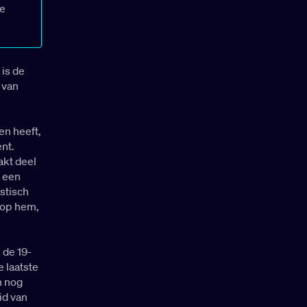
ze
 is de
 van
en heeft,
ent.
akt deel
s een
astisch
l op hem,
 de 19-
e laatste
n nog
id van