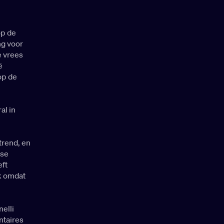
op de
ng voor
e vrees
ë
op de
al in
n
trend, en
nse
eft
ok omdat
elli
ntaires