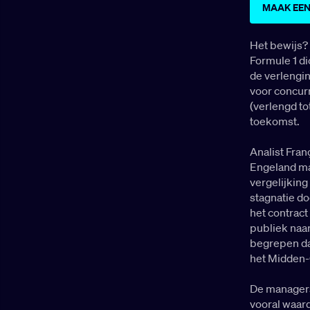
MAAK EEN
Het bewijs?
Formule 1 di
de verlengin
voor concurr
(verlengd to
toekomst.
Analist Fran
Engeland maa
vergelijking
stagnatie do
het contract
publiek naar
begrepen dat
het Midden-
De managers
vooral waard