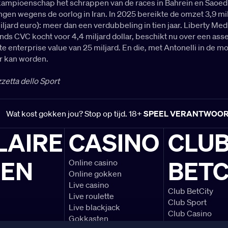
kampioenschap het schrappen van de races in Bahrein en Saoed
en wegens de oorlog in Iran. In 2025 bereikte de omzet 3,9 mi
miljard euro): meer dan een verdubbeling in tien jaar. Liberty Medi
onds CVC kocht voor 4,4 miljard dollar, beschikt nu over een ass
e enterprise value van 25 miljard. En die, met Antonelli in de mo
r kan worden.
zetta dello Sport
Wat kost gokken jou? Stop op tijd. 18+
SPEEL VERANTWOO
LAIRE
CASINO
CLU
LEN
BETC
Online casino
Online gokken
Live casino
Club BetCity
Live roulette
Club Sport
Live blackjack
Club Casino
Gokkasten
Voetbal voorbe