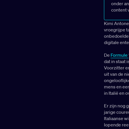
onder an
content 
Kimi Antonell
vroegrijpe t
onbedoelde w
digitale ent
De
Formule
dat in staat
Voorzitter 
uit van de n
ongelooflijk
mens en een 
in Italië en 
Er zijn nog
jarige coure
Italiaanse w
lopende reek