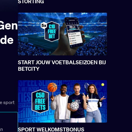
STORTING
 Gen
 de
START JOUW VOETBALSEIZOEN BIJ
BETCITY
ze sport
an
SPORT WELKOMSTBONUS