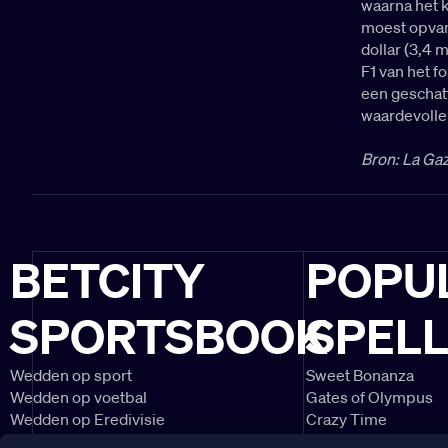
waarna het 
moest opvang
dollar (3,4 
F1 van het f
een geschatt
waardevolle
Bron: La Gaz
BETCITY
POPU
SPORTSBOOK
SPEL
Wedden op sport
Sweet Bonanza
Wedden op voetbal
Gates of Olympus
Wedden op Eredivisie
Crazy Time
Wedden op Ajax
Lightning Roulette