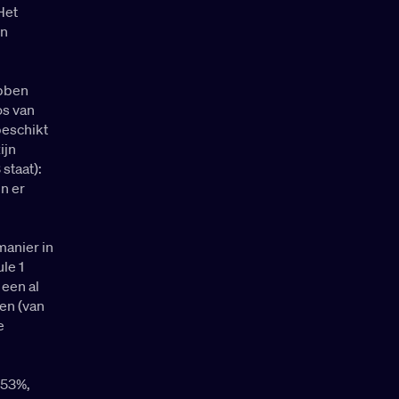
 Het
en
ebben
os van
beschikt
ijn
staat):
jn er
manier in
le 1
 een al
en (van
e
 53%,