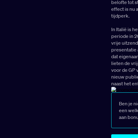
belofte tot 
effect is nu
tijdperk.
In Italië is
periode in 2
vrije uitzen
presentatie 
dat eigenaar
lieten de vr
voor de GP 
nieuw publie
naast het e
Ben je n
een welk
aan bon