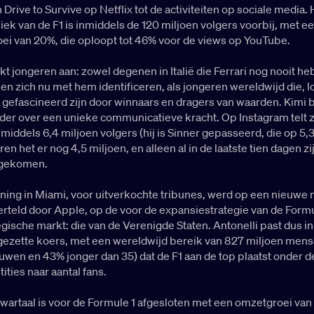
an Drive to Survive op Netflix tot de activiteiten op sociale media.
liek van de F1 is inmiddels de 120 miljoen volgers voorbij, met e
roei van 20%, die oploopt tot 46% voor de views op YouTube.
ekt jongeren aan: zowel degenen in Italië die Ferrari nog nooit h
en zich nu met hem identificeren, als jongeren wereldwijd die, l
t, gefascineerd zijn door winnaars en dragers van waarden. Kimi 
nder over een unieke communicatieve kracht. Op Instagram telt z
middels 6,4 miljoen volgers (hij is Sinner gepasseerd, die op 5,3 
ren het er nog 4,5 miljoen, en alleen al in de laatste tien dagen zi
jgekomen.
ning in Miami, voor uitverkochte tribunes, werd op een nieuwe 
rteld door Apple, op de voor de expansiestrategie van de Formu
gische markt: die van de Verenigde Staten. Antonelli past dus in
tgezette koers, met een wereldwijd bereik van 827 miljoen mens
wen en 43% jonger dan 35) dat de F1 aan de top plaatst onder d
ties naar aantal fans.
wartaal is voor de Formule 1 afgesloten met een omzetgroei van