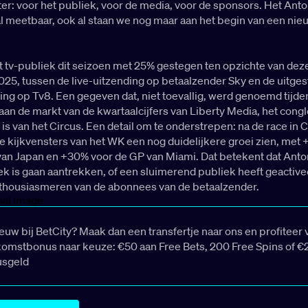
ster: voor het publiek, voor de media, voor de sponsors. Het Anto
 al meetbaar, ook al staan we nog maar aan het begin van een nie
 het tv-publiek dit seizoen met 25% gestegen ten opzichte van dez
025, tussen de live-uitzending op betaalzender Sky en de uitges
ding op Tv8. Een gegeven dat, niet toevallig, werd genoemd tijde
aan de markt van de kwartaalcijfers van Liberty Media, het cong
 is van het Circus. Een detail om te onderstrepen: na de race in 
ije kijkvensters van het WK een nog duidelijkere groei zien, met
van Japan en +30% voor de GP van Miami. Dat betekent dat Anton
k is gaan aantrekken, of een sluimerend publiek heeft geactive
nthousiasmeren van de abonnees van de betaalzender.
ieuw bij BetCity? Maak dan een transfertje naar ons en profiteer 
omstbonus naar keuze: €50 aan Free Bets, 200 Free Spins of €
usgeld