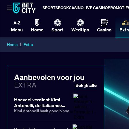
SPORTSBOOK
CASINO
LIVE CASINO
PROMOTIE
Menu
Home
Sport
Wedtips
Casino
Extr
Home
|
Extra
Aanbevolen voor jou
EXTRA
Bekijk alle
Hoeveel verdient Kimi
Antonelli, de Italiaanse
coureur die zijn eerste
Kimi Antonelli haalt goud binnen
met de Grand Prix van China in
Formule 1‑grand prix heeft
de Formule 1. Zóveel verdient de
gewonnen?
jonge coureur.