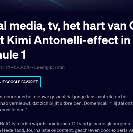
al media, tv, het hart van
t Kimi Antonelli-effect in
ule 1
d: 14-05-2026 •
Leestijd:
5
min
 JE GOOGLE-FAVORIET
coureur is het nieuwe gezicht dat jonge fans aantrekt en het
p vernieuwt, dat zich blijft uitbreiden. Domenicali: “Hij zal on
omst leiden.”
BetCity bieden wij iets unieks aan. Dit vind je namelijk nergens
n Nederland. Journalistieke content, geschreven door experts v