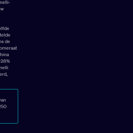
nelli-
uw
elfde
telde
ns de
lomeraat
China
 +28%
elli
erd,
van
250