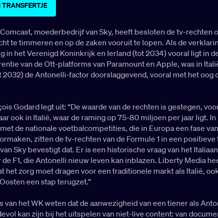
 TRANSFERTJE
 Comcast, moederbedrijf van Sky, heeft besloten de tv-rechten 
cht te timmeren en op de zaken vooruit te lopen. Als de verklari
g in het Verenigd Koninkrijk en Ierland (tot 2034) vooral ligt in d
entie van de Ott-platforms van Paramount en Apple, was in Itali
t 2032) de Antonelli-factor doorslaggevend, vooral met het oog 
çois Godard legt uit: “De waarde van de rechten is gestegen, voor
r ook in Italië, waar de raming op 75-80 miljoen per jaar ligt. In
 met de nationale voetbalcompetities, die in Europa een fase va
ormaken, zitten de tv-rechten van de Formule 1 in een positieve 
 van Sky bevestigt dat. Er is een historische vraag van het Italiaa
 de F1, die Antonelli nieuw leven kan inblazen. Liberty Media he
 het zorg moet dragen voor een traditionele markt als Italië, o
Oosten een stap terugzet.”
 van het WK weten dat de aanwezigheid van een tiener als Anton
evol kan zijn bij het uitspelen van niet-live content: van docume