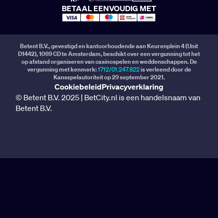
BETAAL EENVOUDIG MET
Betent B.V., gevestigd en kantoorhoudende aan Keurenplein 4 (Unit
D1442), 1069 CD te Amsterdam, beschikt over een vergunning tot het
op afstand organiseren van casinospelen en weddenschappen. De
vergunning met kenmerk:
1712/01.247.822
is verleend door de
Kansspelautoriteit op 29 september 2021.
Cookiebeleid
Privacyverklaring
© Betent B.V. 2025 | BetCity.nl is een handelsnaam van
Betent B.V.