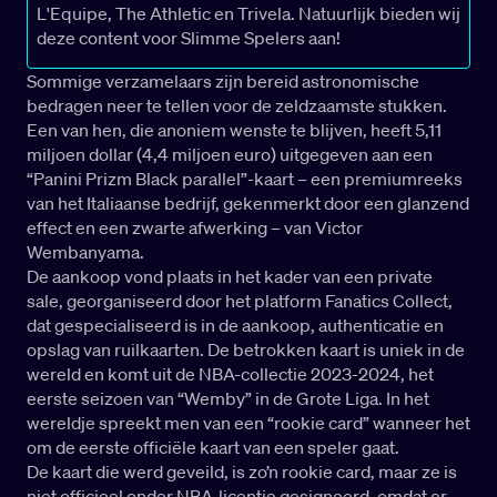
L'Equipe, The Athletic en Trivela. Natuurlijk bieden wij
deze content voor Slimme Spelers aan!
Sommige verzamelaars zijn bereid astronomische
bedragen neer te tellen voor de zeldzaamste stukken.
Een van hen, die anoniem wenste te blijven, heeft 5,11
miljoen dollar (4,4 miljoen euro) uitgegeven aan een
“Panini Prizm Black parallel”-kaart – een premiumreeks
van het Italiaanse bedrijf, gekenmerkt door een glanzend
effect en een zwarte afwerking – van Victor
Wembanyama.
De aankoop vond plaats in het kader van een private
sale, georganiseerd door het platform Fanatics Collect,
dat gespecialiseerd is in de aankoop, authenticatie en
opslag van ruilkaarten. De betrokken kaart is uniek in de
wereld en komt uit de NBA-collectie 2023-2024, het
eerste seizoen van “Wemby” in de Grote Liga. In het
wereldje spreekt men van een “rookie card” wanneer het
om de eerste officiële kaart van een speler gaat.
De kaart die werd geveild, is zo’n rookie card, maar ze is
niet officieel onder NBA-licentie gesigneerd, omdat er