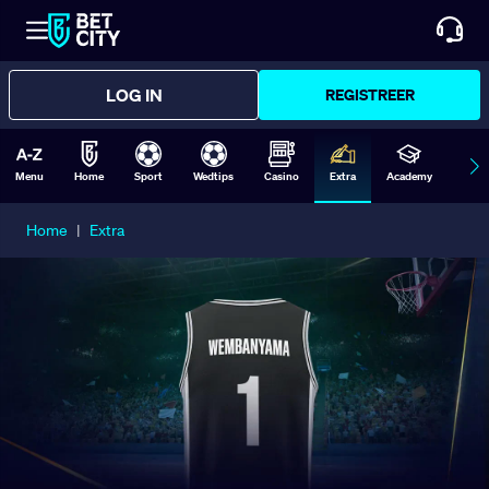
LOG IN
REGISTREER
Menu
Home
Sport
Wedtips
Casino
Extra
Academy
Form
Home
|
Extra