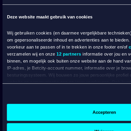
Wedden op sport
S
Wedden op voetbal
G
Deze website maakt gebruik van cookies
Wedden op Eredivisie
C
Wedden op Ajax
L
Wij gebruiken cookies (en daarmee vergelijkbare technieken
Wedden op PSV
B
om gepersonaliseerde inhoud en advertenties aan te bieden.
Wedden op Feyenoord
B
voorkeur aan te passen of in te trekken in onze footer en/of
c
verzamelen wij en onze
12 partners
informatie over jou en 
CASINO
binnen, en mogelijk ook buiten onze website aan de hand van 
IP-adres, je Betcity-account nummer, informatie over je brows
Online casino
besturingssysteem. Wij bouwen zo jouw persoonlijke profiel
Online gokken
website en communicatie aan op jouw voorkeuren. Ook kunne
Live casino
C
laten zien op basis van jouw recente internetgedrag. Specifi
Live roulette
C
de data voor de volgende doeleinden:
Live blackjack
C
Advertentie- en contentmeting, inzichten in het publiek en
Gokkasten
V
Gepersonaliseerde content;
Accepteren
B
Gepersonaliseerde advertenties;
A
Sociale media functionaliteit.
Lees hierover meer in ons
cookiebeleid
en
privacybeleid
.