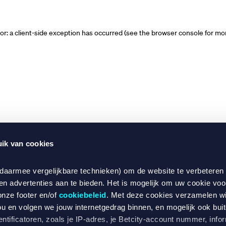
ror: a client-side exception has occurred (see the browser console for mo
ik van cookies
 daarmee vergelijkbare technieken) om de website te verbeteren
en advertenties aan te bieden. Het is mogelijk om uw cookie voo
onze footer en/of
cookiebeleid
. Met deze cookies verzamelen w
ou en volgen we jouw internetgedrag binnen, en mogelijk ook bui
ntificatoren, zoals je IP-adres, je Betcity-account nummer, infor