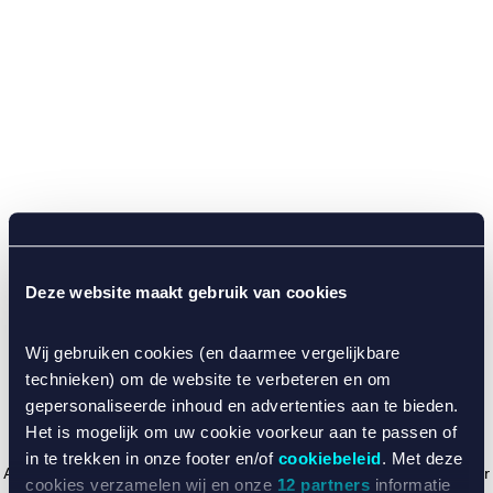
Deze website maakt gebruik van cookies
Wij gebruiken cookies (en daarmee vergelijkbare
technieken) om de website te verbeteren en om
gepersonaliseerde inhoud en advertenties aan te bieden.
Het is mogelijk om uw cookie voorkeur aan te passen of
in te trekken in onze footer en/of
cookiebeleid
. Met deze
Application error: a client-side exception has occurred (see the browser
cookies verzamelen wij en onze
12 partners
informatie