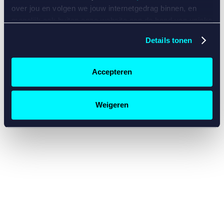
console for more information)
.
over jou en volgen we jouw internetgedrag binnen, en
mogelijk ook buiten onze website aan de hand van unieke
identificatoren, zoals je IP-adres, je Betcity-account
Details tonen
nummer, informatie over je browser, je apparaat of je
besturingssysteem. Wij bouwen zo jouw persoonlijke
profiel op. Hiermee passen wij onze website en
Accepteren
communicatie aan op jouw voorkeuren. Ook kunnen we
zo gerichte advertenties laten zien op basis van jouw
recente internetgedrag. Specifiek gebruiken wij en onze
Weigeren
partners de data voor de volgende doeleinden:
Advertentie- en contentmeting, inzichten in het publiek
en in productontwikkeling;
Gepersonaliseerde content;
Gepersonaliseerde advertenties;
Sociale media functionaliteit.
Lees hierover meer in
ons
cookiebeleid
en
privacybeleid
.