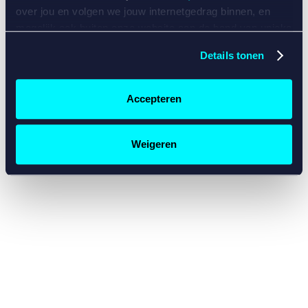
console for more information)
.
over jou en volgen we jouw internetgedrag binnen, en
mogelijk ook buiten onze website aan de hand van unieke
identificatoren, zoals je IP-adres, je Betcity-account
Details tonen
nummer, informatie over je browser, je apparaat of je
besturingssysteem. Wij bouwen zo jouw persoonlijke
profiel op. Hiermee passen wij onze website en
Accepteren
communicatie aan op jouw voorkeuren. Ook kunnen we
zo gerichte advertenties laten zien op basis van jouw
recente internetgedrag. Specifiek gebruiken wij en onze
Weigeren
partners de data voor de volgende doeleinden:
Advertentie- en contentmeting, inzichten in het publiek
en in productontwikkeling;
Gepersonaliseerde content;
Gepersonaliseerde advertenties;
Sociale media functionaliteit.
Lees hierover meer in
ons
cookiebeleid
en
privacybeleid
.