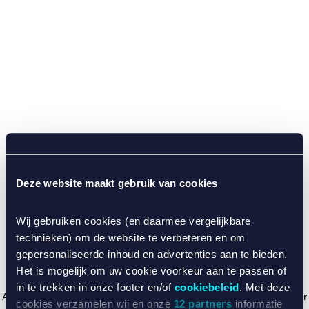
Deze website maakt gebruik van cookies
Wij gebruiken cookies (en daarmee vergelijkbare
technieken) om de website te verbeteren en om
gepersonaliseerde inhoud en advertenties aan te bieden.
Het is mogelijk om uw cookie voorkeur aan te passen of
in te trekken in onze footer en/of
cookiebeleid
. Met deze
Application error: a client-side exception has occurred (see the browser
cookies verzamelen wij en onze
12 partners
informatie