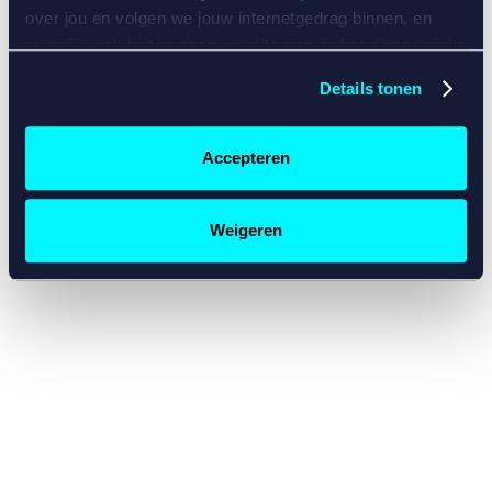
console for more information)
.
over jou en volgen we jouw internetgedrag binnen, en
mogelijk ook buiten onze website aan de hand van unieke
identificatoren, zoals je IP-adres, je Betcity-account
Details tonen
nummer, informatie over je browser, je apparaat of je
besturingssysteem. Wij bouwen zo jouw persoonlijke
profiel op. Hiermee passen wij onze website en
Accepteren
communicatie aan op jouw voorkeuren. Ook kunnen we
zo gerichte advertenties laten zien op basis van jouw
recente internetgedrag. Specifiek gebruiken wij en onze
Weigeren
partners de data voor de volgende doeleinden:
Advertentie- en contentmeting, inzichten in het publiek
en in productontwikkeling;
Gepersonaliseerde content;
Gepersonaliseerde advertenties;
Sociale media functionaliteit.
Lees hierover meer in
ons
cookiebeleid
en
privacybeleid
.