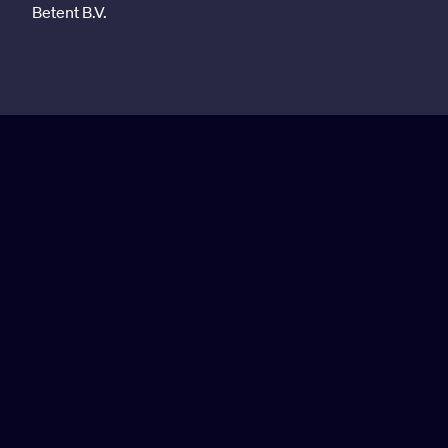
Betent B.V.