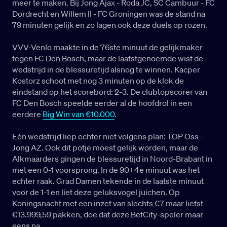
meer te maken. Bij Jong Ajax - Roda JC, SC Cambuur - FC
Dordrecht en Willem II - FC Groningen was de stand na
79 minuten gelijk en zo lagen ook deze duels op rozen.
VVV-Venlo maakte in de 76ste minuut de gelijkmaker
tegen FC Den Bosch, maar de laatstgenoemde wist de
wedstrijd in de blessuretijd alsnog te winnen. Kacper
Kostorz schoot met nog 3 minuten op de klok de
eindstand op het scorebord: 2-3. De clubtopscorer van
FC Den Bosch speelde eerder al de hoofdrol in een
eerdere
Big Win van €10.000
.
Eén wedstrijd liep echter niet volgens plan: TOP Oss -
Jong AZ. Ook dit potje moest gelijk worden, maar de
Alkmaarders gingen de blessuretijd in Noord-Brabant in
met een 0-1 voorsprong. In de 90+4e minuut was het
echter raak. Grad Damen tekende in de laatste minuut
voor de 1-1 en liet deze geluksvogel juichen. Op
Koningsnacht met een inzet van slechts €7 maar liefst
€13.999,59 pakken, doe dat deze BetCity-speler maar
eens na..