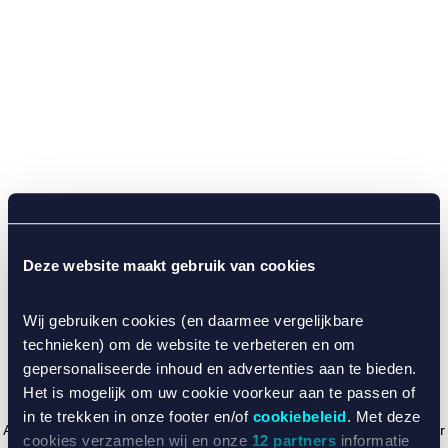
Deze website maakt gebruik van cookies
Wij gebruiken cookies (en daarmee vergelijkbare
technieken) om de website te verbeteren en om
gepersonaliseerde inhoud en advertenties aan te bieden.
Het is mogelijk om uw cookie voorkeur aan te passen of
in te trekken in onze footer en/of
cookiebeleid
. Met deze
Application error: a client-side exception has occurred (see the browser
cookies verzamelen wij en onze
12 partners
informatie