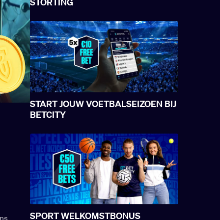
STORTING
START JOUW VOETBALSEIZOEN BIJ
BETCITY
SPORT WELKOMSTBONUS
ons