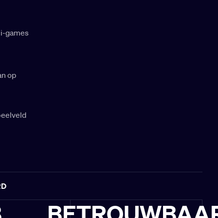
ini-games
an op
peelveld
RD
B
BETROUWBAA