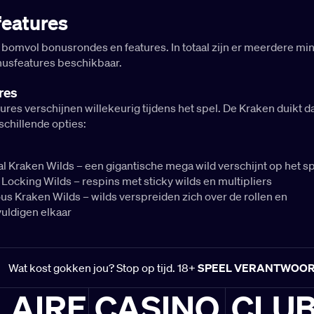
eatures
t bomvol bonusrondes en features. In totaal zijn er meerdere m
nusfeatures beschikbaar.
res
ures verschijnen willekeurig tijdens het spel. De Kraken duikt d
schillende opties:
l Kraken Wilds – een gigantische mega wild verschijnt op het s
Locking Wilds – respins met sticky wilds en multipliers
ous Kraken Wilds – wilds verspreiden zich over de rollen en
uldigen elkaar
Wat kost gokken jou? Stop op tijd. 18+
SPEEL VERANTWOO
LAIRE
CASINO
CLU