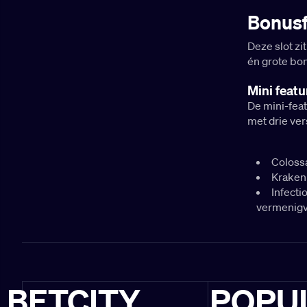
Bonusf
Deze slot zi
én grote bo
Mini featu
De mini-feat
met drie ver
Colossa
Kraken 
Infecti
vermenigv
BETCITY
POPU