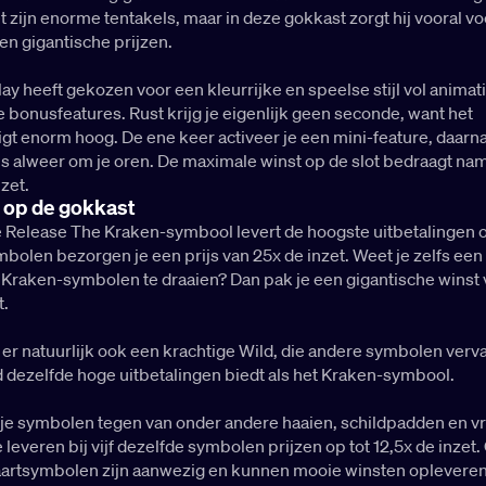
zijn enorme tentakels, maar in deze gokkast zorgt hij vooral vo
 en gigantische prijzen.
ay heeft gekozen voor een kleurrijke en speelse stijl vol animat
 bonusfeatures. Rust krijg je eigenlijk geen seconde, want het
gt enorm hoog. De ene keer activeer je een mini-feature, daarna
s alweer om je oren. De maximale winst op de slot bedraagt nam
nzet.
op de gokkast
 Release The Kraken-symbool levert de hoogste uitbetalingen op
bolen bezorgen je een prijs van 25x de inzet. Weet je zelfs een 
Kraken-symbolen te draaien? Dan pak je een gigantische winst 
t.
 er natuurlijk ook een krachtige Wild, die andere symbolen verv
jd dezelfde hoge uitbetalingen biedt als het Kraken-symbool.
je symbolen tegen van onder andere haaien, schildpadden en vr
 leveren bij vijf dezelfde symbolen prijzen op tot 12,5x de inzet
aartsymbolen zijn aanwezig en kunnen mooie winsten opleveren