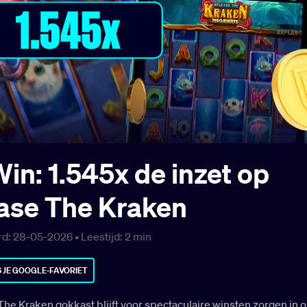
Win: 1.545x de inzet op
ase The Kraken
d: 28-05-2026 •
Leestijd:
2
min
 JE GOOGLE-FAVORIET
he Kraken gokkast blijft voor spectaculaire winsten zorgen in 