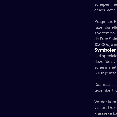
schepen met 
chaos, actie
Pragmatic Pl
razendsnelle
speltempo li
de Free Spin
10.000x je i
Symbolen 
Het speciale
dezelfde sym
scherm met 
500x je inze
Daarnaast is
tegelijkerti
Verder kom 
vissen. Deze
klassieke k