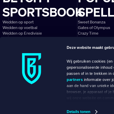
SPORTSBOOK
SPEL
Wedden op sport
Sweet Bonanza
Wedden op voetbal
Gates of Olympus
Wedden op Eredivisie
Crazy Time
Wedden op Ajax
Lightning Roulette
Wedden op PSV
Big Bass Bonanza
Deze website maakt gebru
Wedden op Feyenoord
Book of Dead
CONTACT
NIEUWSBRIEF
Wij gebruiken cookies (en
gepersonaliseerde inhoud 
DOWNLOAD ONZE APP
passen of in te trekken in 
partners
informatie over j
aan de hand van unieke ide
browser, je apparaat of je
Betent B.V.,
wij onze website en commu
over een ve
zien op basis van jouw rec
met 
volgende doeleinden:
Details tonen