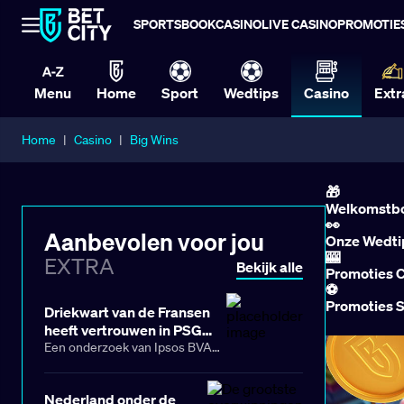
SPORTSBOOK
CASINO
LIVE CASINO
PROMOTIE
Menu
Home
Sport
Wedtips
Casino
Extr
Home
|
Casino
|
Big Wins
Aanbevolen voor jou
EXTRA
Bekijk alle
Driekwart van de Fransen
heeft vertrouwen in PSG
voor de finale
Een onderzoek van Ipsos BVA
voor « L'Équipe » bevestigt, in de
aanloop naar de Champions
League-finale tussen PSG en
Nederland onder de