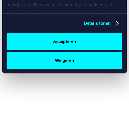
console for more information)
.
over jou en volgen we jouw internetgedrag binnen, en
mogelijk ook buiten onze website aan de hand van unieke
identificatoren, zoals je IP-adres, je Betcity-account
Details tonen
nummer, informatie over je browser, je apparaat of je
besturingssysteem. Wij bouwen zo jouw persoonlijke
profiel op. Hiermee passen wij onze website en
Accepteren
communicatie aan op jouw voorkeuren. Ook kunnen we
zo gerichte advertenties laten zien op basis van jouw
recente internetgedrag. Specifiek gebruiken wij en onze
Weigeren
partners de data voor de volgende doeleinden:
Advertentie- en contentmeting, inzichten in het publiek
en in productontwikkeling;
Gepersonaliseerde content;
Gepersonaliseerde advertenties;
Sociale media functionaliteit.
Lees hierover meer in
ons
cookiebeleid
en
privacybeleid
.