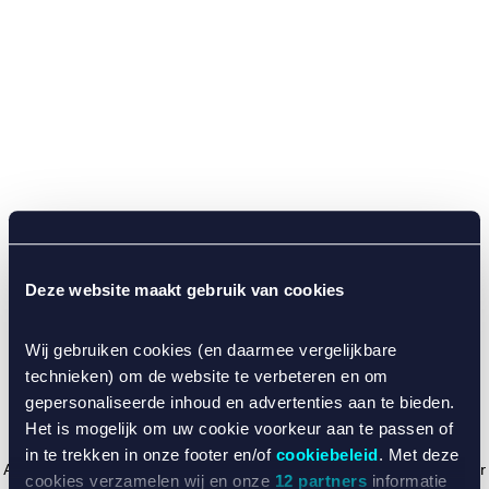
Deze website maakt gebruik van cookies
Wij gebruiken cookies (en daarmee vergelijkbare
technieken) om de website te verbeteren en om
gepersonaliseerde inhoud en advertenties aan te bieden.
Het is mogelijk om uw cookie voorkeur aan te passen of
in te trekken in onze footer en/of
cookiebeleid
. Met deze
Application error: a client-side exception has occurred (see the browser
cookies verzamelen wij en onze
12 partners
informatie