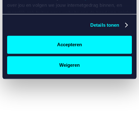
console for more information)
.
over jou en volgen we jouw internetgedrag binnen, en
mogelijk ook buiten onze website aan de hand van unieke
identificatoren, zoals je IP-adres, je Betcity-account
Details tonen
nummer, informatie over je browser, je apparaat of je
besturingssysteem. Wij bouwen zo jouw persoonlijke
profiel op. Hiermee passen wij onze website en
Accepteren
communicatie aan op jouw voorkeuren. Ook kunnen we
zo gerichte advertenties laten zien op basis van jouw
recente internetgedrag. Specifiek gebruiken wij en onze
Weigeren
partners de data voor de volgende doeleinden:
Advertentie- en contentmeting, inzichten in het publiek
en in productontwikkeling;
Gepersonaliseerde content;
Gepersonaliseerde advertenties;
Sociale media functionaliteit.
Lees hierover meer in
ons
cookiebeleid
en
privacybeleid
.