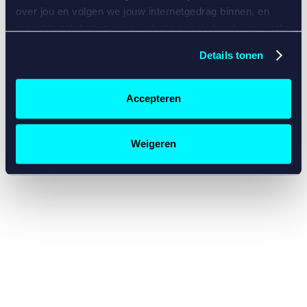
console for more information)
.
over jou en volgen we jouw internetgedrag binnen, en
mogelijk ook buiten onze website aan de hand van unieke
identificatoren, zoals je IP-adres, je Betcity-account
Details tonen
nummer, informatie over je browser, je apparaat of je
besturingssysteem. Wij bouwen zo jouw persoonlijke
profiel op. Hiermee passen wij onze website en
Accepteren
communicatie aan op jouw voorkeuren. Ook kunnen we
zo gerichte advertenties laten zien op basis van jouw
recente internetgedrag. Specifiek gebruiken wij en onze
Weigeren
partners de data voor de volgende doeleinden:
Advertentie- en contentmeting, inzichten in het publiek
en in productontwikkeling;
Gepersonaliseerde content;
Gepersonaliseerde advertenties;
Sociale media functionaliteit.
Lees hierover meer in
ons
cookiebeleid
en
privacybeleid
.