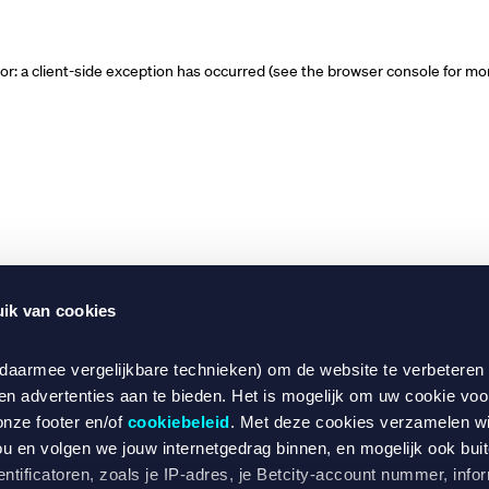
ror: a client-side exception has occurred (see the browser console for mo
ik van cookies
 daarmee vergelijkbare technieken) om de website te verbeteren
en advertenties aan te bieden. Het is mogelijk om uw cookie voo
onze footer en/of
cookiebeleid
. Met deze cookies verzamelen w
ou en volgen we jouw internetgedrag binnen, en mogelijk ook bui
ntificatoren, zoals je IP-adres, je Betcity-account nummer, infor