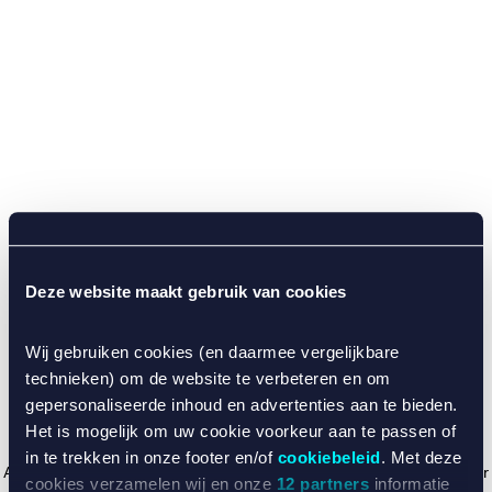
Deze website maakt gebruik van cookies
Wij gebruiken cookies (en daarmee vergelijkbare
technieken) om de website te verbeteren en om
gepersonaliseerde inhoud en advertenties aan te bieden.
Het is mogelijk om uw cookie voorkeur aan te passen of
in te trekken in onze footer en/of
cookiebeleid
. Met deze
Application error: a client-side exception has occurred (see the browser
cookies verzamelen wij en onze
12 partners
informatie