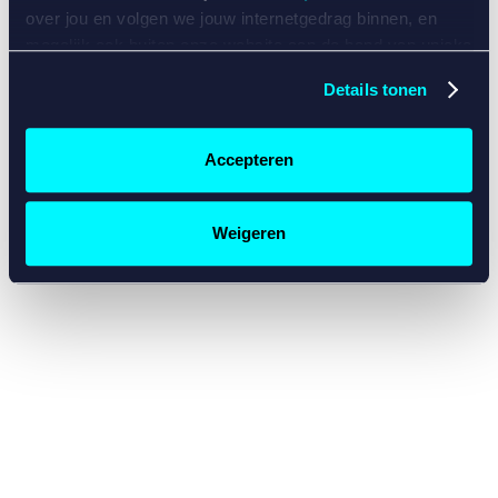
console for more information)
.
over jou en volgen we jouw internetgedrag binnen, en
mogelijk ook buiten onze website aan de hand van unieke
identificatoren, zoals je IP-adres, je Betcity-account
Details tonen
nummer, informatie over je browser, je apparaat of je
besturingssysteem. Wij bouwen zo jouw persoonlijke
profiel op. Hiermee passen wij onze website en
Accepteren
communicatie aan op jouw voorkeuren. Ook kunnen we
zo gerichte advertenties laten zien op basis van jouw
recente internetgedrag. Specifiek gebruiken wij en onze
Weigeren
partners de data voor de volgende doeleinden:
Advertentie- en contentmeting, inzichten in het publiek
en in productontwikkeling;
Gepersonaliseerde content;
Gepersonaliseerde advertenties;
Sociale media functionaliteit.
Lees hierover meer in
ons
cookiebeleid
en
privacybeleid
.