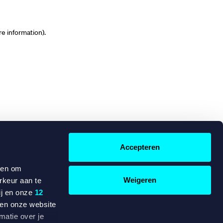
re information)
.
Accepteren
 en om
Weigeren
rkeur aan te
ij en onze
12
ten onze website
matie over je