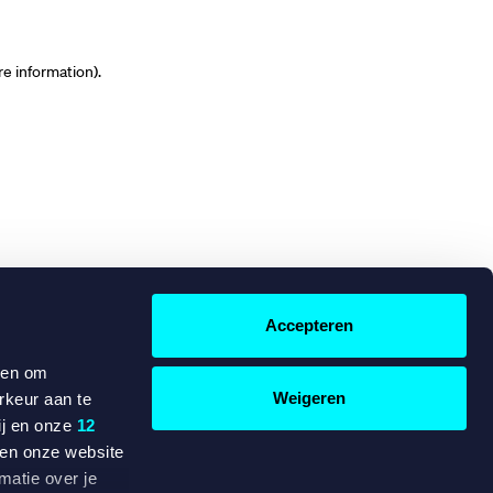
re information)
.
Accepteren
 en om
Weigeren
rkeur aan te
ij en onze
12
ten onze website
matie over je