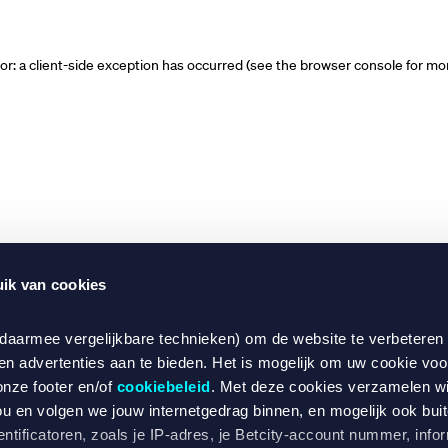
ror: a client-side exception has occurred (see the browser console for mo
ik van cookies
 daarmee vergelijkbare technieken) om de website te verbeteren
en advertenties aan te bieden. Het is mogelijk om uw cookie voo
onze footer en/of
cookiebeleid
. Met deze cookies verzamelen w
ou en volgen we jouw internetgedrag binnen, en mogelijk ook bui
ntificatoren, zoals je IP-adres, je Betcity-account nummer, infor