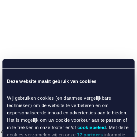
Deze website maakt gebruik van cookies
Wij gebruiken cookies (en daarmee vergelijkbare
technieken) om de website te verbeteren en om
gepersonaliseerde inhoud en advertenties aan te bieden.
Het is mogelijk om uw cookie voorkeur aan te passen of
in te trekken in onze footer en/of
cookiebeleid
. Met deze
Application error: a client-side exception has occurred (see the browser
cookies verzamelen wij en onze
12 partners
informatie