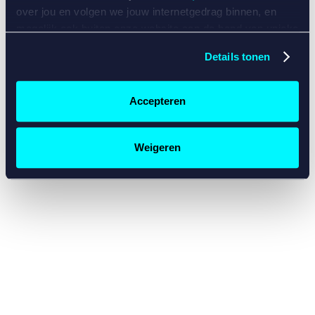
console for more information)
.
over jou en volgen we jouw internetgedrag binnen, en
mogelijk ook buiten onze website aan de hand van unieke
identificatoren, zoals je IP-adres, je Betcity-account
Details tonen
nummer, informatie over je browser, je apparaat of je
besturingssysteem. Wij bouwen zo jouw persoonlijke
profiel op. Hiermee passen wij onze website en
Accepteren
communicatie aan op jouw voorkeuren. Ook kunnen we
zo gerichte advertenties laten zien op basis van jouw
recente internetgedrag. Specifiek gebruiken wij en onze
Weigeren
partners de data voor de volgende doeleinden:
Advertentie- en contentmeting, inzichten in het publiek
en in productontwikkeling;
Gepersonaliseerde content;
Gepersonaliseerde advertenties;
Sociale media functionaliteit.
Lees hierover meer in
ons
cookiebeleid
en
privacybeleid
.