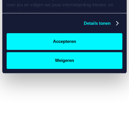
console for more information)
.
over jou en volgen we jouw internetgedrag binnen, en
mogelijk ook buiten onze website aan de hand van unieke
identificatoren, zoals je IP-adres, je Betcity-account
Details tonen
nummer, informatie over je browser, je apparaat of je
besturingssysteem. Wij bouwen zo jouw persoonlijke
profiel op. Hiermee passen wij onze website en
Accepteren
communicatie aan op jouw voorkeuren. Ook kunnen we
zo gerichte advertenties laten zien op basis van jouw
recente internetgedrag. Specifiek gebruiken wij en onze
Weigeren
partners de data voor de volgende doeleinden:
Advertentie- en contentmeting, inzichten in het publiek
en in productontwikkeling;
Gepersonaliseerde content;
Gepersonaliseerde advertenties;
Sociale media functionaliteit.
Lees hierover meer in
ons
cookiebeleid
en
privacybeleid
.