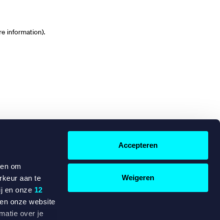
re information)
.
Accepteren
 en om
Weigeren
rkeur aan te
ij en onze
12
ten onze website
matie over je