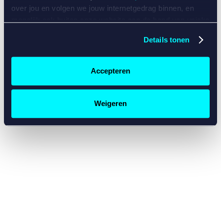
console for more information)
.
over jou en volgen we jouw internetgedrag binnen, en
mogelijk ook buiten onze website aan de hand van unieke
identificatoren, zoals je IP-adres, je Betcity-account
Details tonen
nummer, informatie over je browser, je apparaat of je
besturingssysteem. Wij bouwen zo jouw persoonlijke
profiel op. Hiermee passen wij onze website en
Accepteren
communicatie aan op jouw voorkeuren. Ook kunnen we
zo gerichte advertenties laten zien op basis van jouw
recente internetgedrag. Specifiek gebruiken wij en onze
Weigeren
partners de data voor de volgende doeleinden:
Advertentie- en contentmeting, inzichten in het publiek
en in productontwikkeling;
Gepersonaliseerde content;
Gepersonaliseerde advertenties;
Sociale media functionaliteit.
Lees hierover meer in
ons
cookiebeleid
en
privacybeleid
.