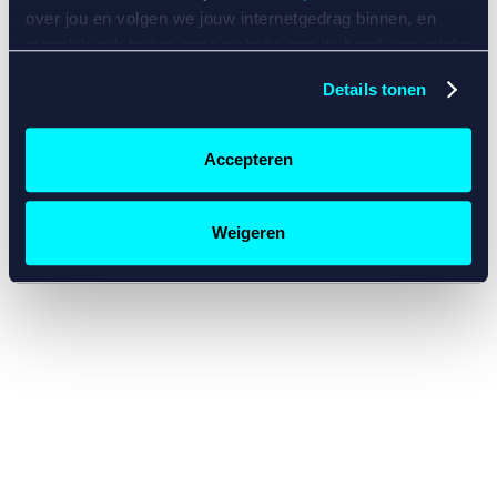
console for more information)
.
over jou en volgen we jouw internetgedrag binnen, en
mogelijk ook buiten onze website aan de hand van unieke
identificatoren, zoals je IP-adres, je Betcity-account
Details tonen
nummer, informatie over je browser, je apparaat of je
besturingssysteem. Wij bouwen zo jouw persoonlijke
profiel op. Hiermee passen wij onze website en
Accepteren
communicatie aan op jouw voorkeuren. Ook kunnen we
zo gerichte advertenties laten zien op basis van jouw
recente internetgedrag. Specifiek gebruiken wij en onze
Weigeren
partners de data voor de volgende doeleinden:
Advertentie- en contentmeting, inzichten in het publiek
en in productontwikkeling;
Gepersonaliseerde content;
Gepersonaliseerde advertenties;
Sociale media functionaliteit.
Lees hierover meer in
ons
cookiebeleid
en
privacybeleid
.