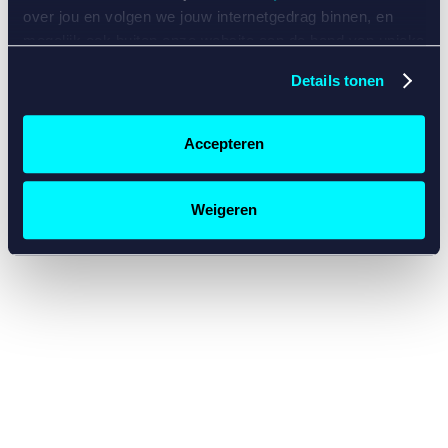
console for more information)
.
over jou en volgen we jouw internetgedrag binnen, en
mogelijk ook buiten onze website aan de hand van unieke
identificatoren, zoals je IP-adres, je Betcity-account
Details tonen
nummer, informatie over je browser, je apparaat of je
besturingssysteem. Wij bouwen zo jouw persoonlijke
profiel op. Hiermee passen wij onze website en
Accepteren
communicatie aan op jouw voorkeuren. Ook kunnen we
zo gerichte advertenties laten zien op basis van jouw
recente internetgedrag. Specifiek gebruiken wij en onze
Weigeren
partners de data voor de volgende doeleinden:
Advertentie- en contentmeting, inzichten in het publiek
en in productontwikkeling;
Gepersonaliseerde content;
Gepersonaliseerde advertenties;
Sociale media functionaliteit.
Lees hierover meer in
ons
cookiebeleid
en
privacybeleid
.