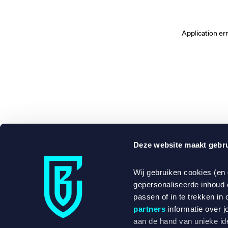
Application er
Deze website maakt gebru
Wij gebruiken cookies (en
gepersonaliseerde inhoud 
passen of in te trekken in 
partners
informatie over j
aan de hand van unieke ide