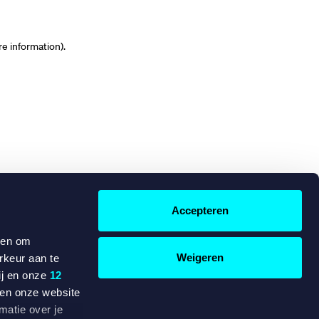
re information)
.
Accepteren
 en om
Weigeren
rkeur aan te
ij en onze
12
ten onze website
matie over je