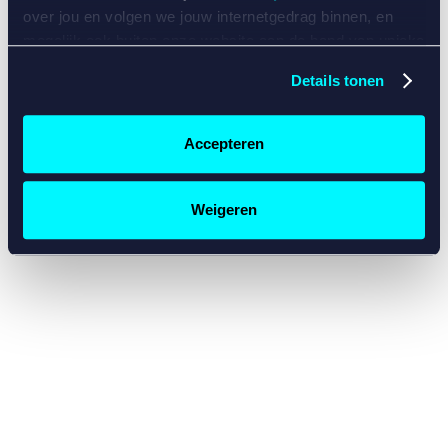
console for more information)
.
over jou en volgen we jouw internetgedrag binnen, en
mogelijk ook buiten onze website aan de hand van unieke
identificatoren, zoals je IP-adres, je Betcity-account
Details tonen
nummer, informatie over je browser, je apparaat of je
besturingssysteem. Wij bouwen zo jouw persoonlijke
profiel op. Hiermee passen wij onze website en
Accepteren
communicatie aan op jouw voorkeuren. Ook kunnen we
zo gerichte advertenties laten zien op basis van jouw
recente internetgedrag. Specifiek gebruiken wij en onze
Weigeren
partners de data voor de volgende doeleinden:
Advertentie- en contentmeting, inzichten in het publiek
en in productontwikkeling;
Gepersonaliseerde content;
Gepersonaliseerde advertenties;
Sociale media functionaliteit.
Lees hierover meer in
ons
cookiebeleid
en
privacybeleid
.