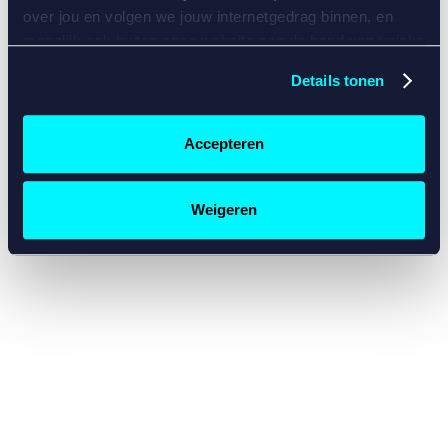
console for more information)
.
over jou en volgen we jouw internetgedrag binnen, en
mogelijk ook buiten onze website aan de hand van unieke
identificatoren, zoals je IP-adres, je Betcity-account
Details tonen
nummer, informatie over je browser, je apparaat of je
besturingssysteem. Wij bouwen zo jouw persoonlijke
profiel op. Hiermee passen wij onze website en
Accepteren
communicatie aan op jouw voorkeuren. Ook kunnen we
zo gerichte advertenties laten zien op basis van jouw
recente internetgedrag. Specifiek gebruiken wij en onze
Weigeren
partners de data voor de volgende doeleinden:
Advertentie- en contentmeting, inzichten in het publiek
en in productontwikkeling;
Gepersonaliseerde content;
Gepersonaliseerde advertenties;
Sociale media functionaliteit.
Lees hierover meer in
ons
cookiebeleid
en
privacybeleid
.